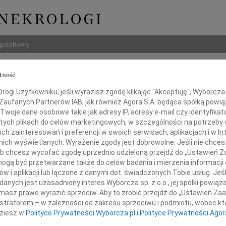
ogrzebowy
Szukaj
tność
Imię i na
ogi Użytkowniku, jeśli wyrazisz zgodę klikając "Akceptuję", Wyborcza sp
 Zaufanych Partnerów IAB, jak również Agora S.A. będąca spółką powi
Twoje dane osobowe takie jak adresy IP, adresy e-mail czy identyfikato
 tych plikach do celów marketingowych, w szczególności na potrzeby 
 zainteresowań i preferencji w swoich serwisach, aplikacjach i w Int
INNE NE
w nich wyświetlanych. Wyrażenie zgody jest dobrowolne. Jeśli nie chce
05.0
 lub chcesz wycofać zgodę uprzednio udzieloną przejdź do „Ustawień
Pani 
gą być przetwarzane także do celów badania i mierzenia informacji
odzi się tak naprawdę i zupełnie,
23.0
w i aplikacji lub łączone z danymi dot. świadczonych Tobie usług. Jeś
ostaje się w czyjejś pamięci i czyimś czekaniu
Śmier
nych jest uzasadniony interes Wyborcza sp. z o.o., jej spółki powiąza
Wojci
masz prawo wyrazić sprzeciw. Aby to zrobić przejdź do „Ustawień Z
Z głę
istratorem – w zależności od zakresu sprzeciwu i podmiotu, wobec któ
głębokim żalem i smutkiem
Janu
jęliśmy wiadomość o śmierci
dziesz w
Polityce Prywatności Wyborcza.pl
i
Polityce Prywatności Agor
Z głę