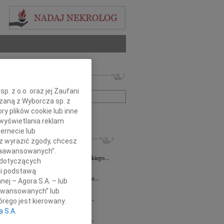
 nekrologów i wspomnień
zwisko lub numer ogłoszenia:
. z o.o. oraz jej Zaufani
ązaną z Wyborcza sp. z
ry plików cookie lub inne
+ szukanie zaawansowane
wyświetlania reklam
ernecie lub
KROLOGI
sz wyrazić zgody, chcesz
8.2026
Opole
 Zaawansowanych”.
Danucie Juszczak-Puppel wyrazy głębokiego...
 dotyczących
7.2026
Opole
li podstawą
ć zawsze jest niespodziewana, nigdy nie...
nej – Agora S.A. – lub
ech Pogorzelski
23.07.2026
Opole
aawansowanych” lub
bokim żalem przyjęliśmy wiadomość o...
rego jest kierowany.
sz Maksym
16.07.2026
Opole
a S.A.
bokim żalem przyjęliśmy wiadomość o...