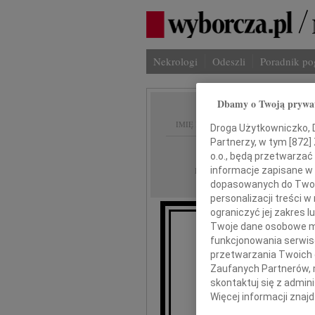
Nekrologi
Odeszli
Poradnik p
Dbamy o Twoją prywa
IMIĘ I NAZWISKO:
Droga Użytkowniczko, Dr
Partnerzy, w tym [
872
]
Opole
REGION:
o.o., będą przetwarzać 
18.07.2017
informacje zapisane w
DATA EMISJI:
dopasowanych do Twoich
personalizacji treści 
ograniczyć jej zakres
Twoje dane osobowe mo
Nie odch
funkcjonowania serwisó
bo mimo wszystko - poz
przetwarzania Twoich da
Zaufanych Partnerów, 
skontaktuj się z admin
Z 
przy
Więcej informacji znaj