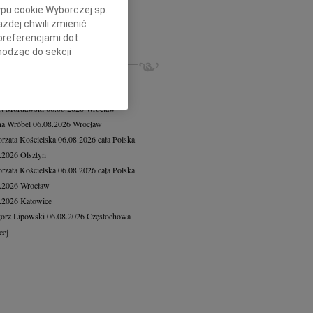
rd Zembaczyński
12.05.2026
Opole
ypu cookie Wyborczej sp.
lkim żalem przyjęliśmy wiadomość o...
żdej chwili zmienić
preferencjami dot.
cej
hodząc do sekcji
ZE NEKROLOGI, KONDOLENCJE
stawień przeglądarki.
iusz Butruk
05.08.2026
Warszawa
8.2026
Gdańsk
h celach:
Użycie
lów identyfikacji.
rt Mordawski
06.08.2026
Wrocław
ści, pomiar reklam i
a Wróbel
06.08.2026
Wrocław
rzata Kościelska
06.08.2026
cała Polska
8.2026
Olsztyn
rzata Kościelska
06.08.2026
cała Polska
8.2026
Wrocław
8.2026
Katowice
orz Lipowski
06.08.2026
Częstochowa
cej