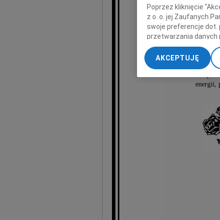
Poprzez kliknięcie "Ak
z o. o. jej Zaufanych 
swoje preferencje dot.
przetwarzania danych 
J
„Ustawienia zaawansow
AKCEPTUJĘ
My, nasi Zaufani Part
Będzie
dokładnych danych geol
energii, 
Przechowywanie informa
treści, badnie odbiorcó