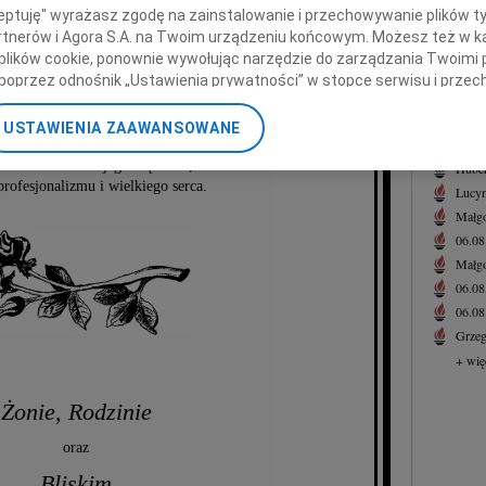
Rysza
ceptuję" wyrażasz zgodę na zainstalowanie i przechowywanie plików t
Z wie
Partnerów i Agora S.A. na Twoim urządzeniu końcowym. Możesz też w ka
 plików cookie, ponownie wywołując narzędzie do zarządzania Twoimi 
+ wię
poprzez odnośnik „Ustawienia prywatności” w stopce serwisu i przec
NAJNOWS
ózefa Pękala
ane”. Zmiana ustawień plików cookie możliwa jest także za pomocą u
Eugen
USTAWIENIA ZAAWANSOWANE
06.0
nerzy i Agora S.A. możemy przetwarzać dane osobowe w następującyc
 nam brakowało jego mądrości,
okalizacyjnych. Aktywne skanowanie charakterystyki urządzenia do ce
Hube
profesjonalizmu i wielkiego serca.
cji na urządzeniu lub dostęp do nich. Spersonalizowane reklamy i tre
Lucyn
w i ulepszanie usług.
Lista Zaufanych Partnerów
Małgo
06.0
Małgo
06.0
06.0
Grzeg
+ wię
Żonie, Rodzinie
oraz
Bliskim