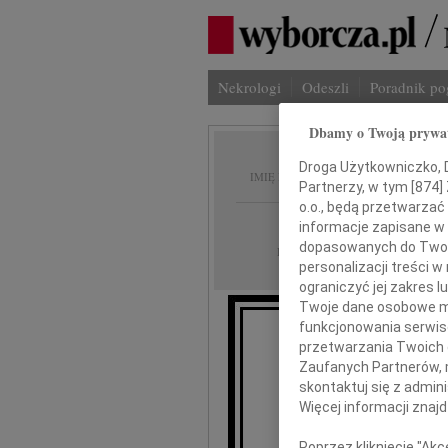
Nekrologi
Odeszli
Poradnik p
Dbamy o Twoją prywa
Witold 
Droga Użytkowniczko, Dr
IMIĘ I NAZWISKO:
Partnerzy, w tym [
874
]
o.o., będą przetwarzać 
Warszawa
REGION:
informacje zapisane w
dopasowanych do Twoich
06.05.2010
DATA EMISJI:
personalizacji treści 
ograniczyć jej zakres
Twoje dane osobowe mo
funkcjonowania serwisó
Dotkliw
przetwarzania Twoich da
Zaufanych Partnerów, 
skontaktuj się z admin
Więcej informacji znaj
Wit
Poprzez kliknięcie "Ak