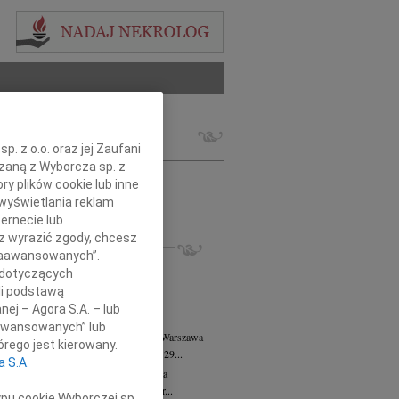
 nekrologów i wspomnień
. z o.o. oraz jej Zaufani
zwisko lub numer ogłoszenia:
ązaną z Wyborcza sp. z
ry plików cookie lub inne
wyświetlania reklam
+ szukanie zaawansowane
ernecie lub
sz wyrazić zgody, chcesz
KROLOGI
 Zaawansowanych”.
8.2026
Warszawa
 dotyczących
anie Wydziału dr hab. Julii Kubisie,...
li podstawą
8.2026
Warszawa
nej – Agora S.A. – lub
j kochanej i dzielnej Marylce Butruk...
aawansowanych” lub
 Tadeusz Duniec
wiek: 79
07.08.2026
Warszawa
rego jest kierowany.
lkim żalem przyjęliśmy wiadomość, że 29...
a S.A.
rzata Kościelska
07.08.2026
Warszawa
u 3 sierpnia 2026 roku zmarła Profesor...
ypu cookie Wyborczej sp.