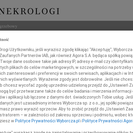
ogrzebowy
tność
Szukaj
Jelski
ogi Użytkowniku, jeśli wyrazisz zgodę klikając "Akceptuję", Wyborcza sp
Imię i na
 Zaufanych Partnerów IAB, jak również Agora S.A. będąca spółką powi
Twoje dane osobowe takie jak adresy IP, adresy e-mail czy identyfikato
 tych plikach do celów marketingowych, w szczególności na potrzeby 
 zainteresowań i preferencji w swoich serwisach, aplikacjach i w Int
w nich wyświetlanych. Wyrażenie zgody jest dobrowolne. Jeśli nie chce
INNE NE
 lub chcesz wycofać zgodę uprzednio udzieloną przejdź do „Ustawień
07.0
gą być przetwarzane także do celów badania i mierzenia informacji
Dziek
w i aplikacji lub łączone z danymi dot. świadczonych Tobie usług. Jeś
ie wstrząśnięty nagłym zgonem,
07.0
nych jest uzasadniony interes Wyborcza sp. z o.o., jej spółki powiąza
żegnam mego Przyjaciela
Nasze
masz prawo wyrazić sprzeciw. Aby to zrobić przejdź do „Ustawień Z
Jacek
istratorem – w zależności od zakresu sprzeciwu i podmiotu, wobec któ
mgr. inż.
Z wie
dziesz w
Polityce Prywatności Wyborcza.pl
i
Polityce Prywatności Agor
Małgo
olda Jelskiego
W dni
ceptuję" wyrażasz zgodę na zainstalowanie i przechowywanie plików t