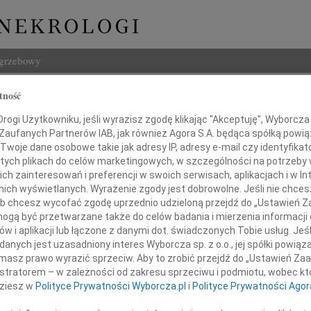
ogrzebowy
Szukaj
tność
Imię i na
ogi Użytkowniku, jeśli wyrazisz zgodę klikając "Akceptuję", Wyborcza sp
 Zaufanych Partnerów IAB, jak również Agora S.A. będąca spółką powi
Twoje dane osobowe takie jak adresy IP, adresy e-mail czy identyfikato
 tych plikach do celów marketingowych, w szczególności na potrzeby 
 zainteresowań i preferencji w swoich serwisach, aplikacjach i w Int
INNE NE
w nich wyświetlanych. Wyrażenie zgody jest dobrowolne. Jeśli nie chce
 lub chcesz wycofać zgodę uprzednio udzieloną przejdź do „Ustawień
Bożen
gą być przetwarzane także do celów badania i mierzenia informacji
Drogi
w i aplikacji lub łączone z danymi dot. świadczonych Tobie usług. Jeś
20.0
Panu
nych jest uzasadniony interes Wyborcza sp. z o.o., jej spółki powiąza
Z głę
masz prawo wyrazić sprzeciw. Aby to zrobić przejdź do „Ustawień Z
Damia
istratorem – w zależności od zakresu sprzeciwu i podmiotu, wobec któ
aciejowi Ślefarskiemu
Z głę
dziesz w
Polityce Prywatności Wyborcza.pl
i
Polityce Prywatności Agor
Emili
"Nie 