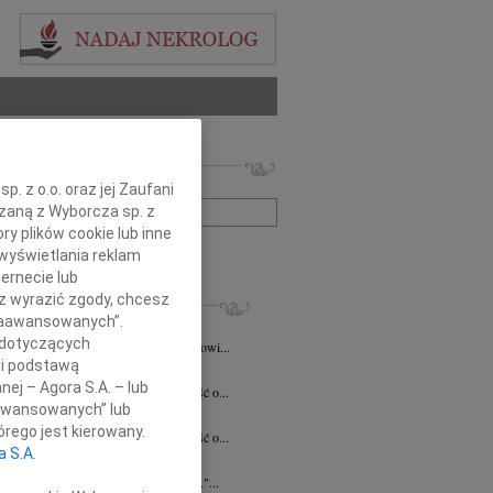
 nekrologów i wspomnień
zwisko lub numer ogłoszenia:
. z o.o. oraz jej Zaufani
ązaną z Wyborcza sp. z
ry plików cookie lub inne
+ szukanie zaawansowane
wyświetlania reklam
ernecie lub
KROLOGI
sz wyrazić zgody, chcesz
 Zaawansowanych”.
a Szostakiewicz
20.07.2026
Kielce
 dotyczących
emu Koledze Panu Notariuszowi Piotrowi...
li podstawą
5.2026
Kielce
nej – Agora S.A. – lub
bokim smutkiem przyjęliśmy wiadomość o...
aawansowanych” lub
n Pełka
15.04.2026
Kielce
rego jest kierowany.
bokim smutkiem przyjęliśmy wiadomość o...
a S.A.
a Czekaj
30.03.2026
Kielce
umiera ten, kto trwa w pamięci żywych."...