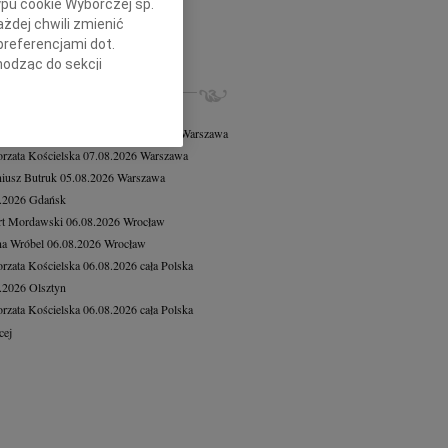
ypu cookie Wyborczej sp.
on Bujak
27.03.2026
Kielce
żdej chwili zmienić
ierzy się życia długością dni, lecz...
preferencjami dot.
cej
hodząc do sekcji
stawień przeglądarki.
ZE NEKROLOGI, KONDOLENCJE
8.2026
Warszawa
h celach:
Użycie
 Tadeusz Duniec
wiek: 79
07.08.2026
Warszawa
lów identyfikacji.
rzata Kościelska
07.08.2026
Warszawa
ści, pomiar reklam i
iusz Butruk
05.08.2026
Warszawa
8.2026
Gdańsk
rt Mordawski
06.08.2026
Wrocław
a Wróbel
06.08.2026
Wrocław
rzata Kościelska
06.08.2026
cała Polska
8.2026
Olsztyn
rzata Kościelska
06.08.2026
cała Polska
cej