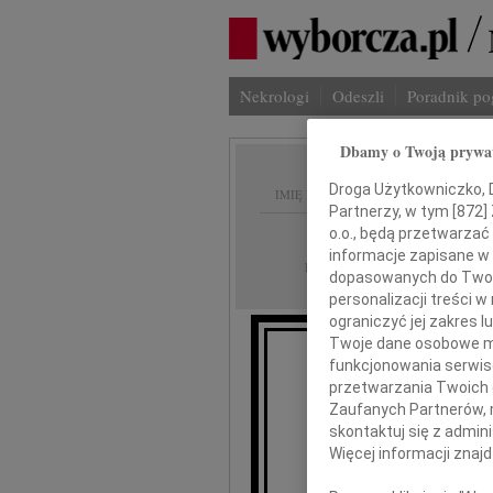
Nekrologi
Odeszli
Poradnik p
Dbamy o Twoją prywa
Droga Użytkowniczko, Dr
IMIĘ I NAZWISKO:
Partnerzy, w tym [
872
]
o.o., będą przetwarzać 
Kielce
REGION:
informacje zapisane w
12.07.2017
DATA EMISJI:
dopasowanych do Twoich
personalizacji treści 
ograniczyć jej zakres
Twoje dane osobowe mo
funkcjonowania serwisó
przetwarzania Twoich da
Zaufanych Partnerów, 
skontaktuj się z admin
dr. M
Więcej informacji znaj