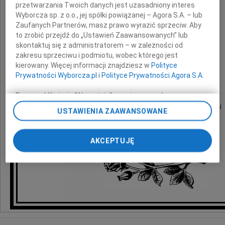
przetwarzania Twoich danych jest uzasadniony interes
z powodu śmierci
Wyborcza sp. z o.o., jej spółki powiązanej – Agora S.A. – lub
Zaufanych Partnerów, masz prawo wyrazić sprzeciw. Aby
Babci
to zrobić przejdź do „Ustawień Zaawansowanych” lub
skontaktuj się z administratorem – w zależności od
zakresu sprzeciwu i podmiotu, wobec którego jest
składają
kierowany. Więcej informacji znajdziesz w
Polityce
Prywatności Wyborcza.pl
i
Polityce Prywatności Agora S.A.
Dyrekcja, koleżanki i koledzy
Poprzez kliknięcie "Akceptuję" wyrażasz zgodę na
zainstalowanie i przechowywanie plików typu cookie
z Zakładu Gospodarowania Nieruchomościami
USTAWIENIA ZAAWANSOWANE
Wyborczej sp. z o. o. jej Zaufanych Partnerów i Agora S.A.
w Dzielnicy Ochota m.st. Warszawy
na Twoim urządzeniu końcowym. Możesz też w każdej
chwili zmienić swoje preferencje dot. plików cookie,
AKCEPTUJĘ
ponownie wywołując narzędzie do zarządzania Twoimi
preferencjami dot. przetwarzania danych poprzez
odnośnik „Ustawienia prywatności” w stopce serwisu i
przechodząc do sekcji „Ustawienia zaawansowane”.
Zmiana ustawień plików cookie możliwa jest także za
pomocą ustawień przeglądarki.
My, nasi Zaufani Partnerzy i Agora S.A. możemy