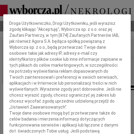
Dbamy o Twoją prywatność
Droga Użytkowniczko, Drogi Użytkowniku, jeśli wyrazisz
Nekrologi
Odeszli
Poradnik pogrzebowy
zgodę klikając "Akceptuję", Wyborcza sp. z o.o. oraz jej
Zaufani Partnerzy, w tym [
874
] Zaufanych Partnerów IAB,
jak również Agora S.A. będąca spółką powiązaną z
Wyborcza sp. z o.o., będą przetwarzać Twoje dane
IMIĘ I NAZWISKO:
osobowe takie jak adresy IP, adresy e-mail czy
identyfikatory plików cookie lub inne informacje zapisane w
Warszawa
REGION:
tych plikach do celów marketingowych, w szczególności
na potrzeby wyświetlania reklam dopasowanych do
06.05.2010
DATA EMISJI:
Twoich zainteresowań i preferencji w swoich serwisach,
aplikacjach i w Internecie lub personalizacji treści w nich
wyświetlanych. Wyrażenie zgody jest dobrowolne. Jeśli nie
chcesz wyrazić zgody, chcesz ograniczyć jej zakres lub
chcesz wycofać zgodę uprzednio udzieloną przejdź do
Naszej Koleżance
„Ustawień Zaawansowanych”.
Twoje dane osobowe mogą być przetwarzane także do
Ani Żylak
celów badania i mierzenia informacji dotyczących
funkcjonowania serwisów i aplikacji lub łączone z danymi
dot. świadczonych Tobie usług. Jeśli podstawą
wyrazy głębokiego współczucia