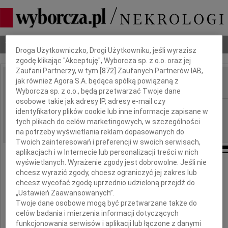
Dbamy o Twoją prywatność
Nekrologi
Odeszli
Poradnik pogrzebowy
Droga Użytkowniczko, Drogi Użytkowniku, jeśli wyrazisz
zgodę klikając "Akceptuję", Wyborcza sp. z o.o. oraz jej
Zaufani Partnerzy, w tym [
872
] Zaufanych Partnerów IAB,
jak również Agora S.A. będąca spółką powiązaną z
IMIĘ I NAZWISKO:
Wyborcza sp. z o.o., będą przetwarzać Twoje dane
osobowe takie jak adresy IP, adresy e-mail czy
Białystok
REGION:
identyfikatory plików cookie lub inne informacje zapisane w
tych plikach do celów marketingowych, w szczególności
11.07.2017
DATA EMISJI:
na potrzeby wyświetlania reklam dopasowanych do
Twoich zainteresowań i preferencji w swoich serwisach,
aplikacjach i w Internecie lub personalizacji treści w nich
wyświetlanych. Wyrażenie zgody jest dobrowolne. Jeśli nie
chcesz wyrazić zgody, chcesz ograniczyć jej zakres lub
Samorząd Lekarski Podlasia
chcesz wycofać zgodę uprzednio udzieloną przejdź do
„Ustawień Zaawansowanych”.
z głębokim żalem żegna
Twoje dane osobowe mogą być przetwarzane także do
celów badania i mierzenia informacji dotyczących
funkcjonowania serwisów i aplikacji lub łączone z danymi