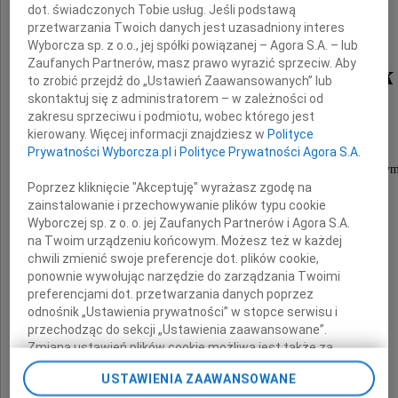
dot. świadczonych Tobie usług. Jeśli podstawą
Doktor
przetwarzania Twoich danych jest uzasadniony interes
Wyborcza sp. z o.o., jej spółki powiązanej – Agora S.A. – lub
Zaufanych Partnerów, masz prawo wyrazić sprzeciw. Aby
Irenę Łuksza-Bułhak
to zrobić przejdź do „Ustawień Zaawansowanych” lub
skontaktuj się z administratorem – w zależności od
zakresu sprzeciwu i podmiotu, wobec którego jest
kierowany. Więcej informacji znajdziesz w
Polityce
specjalistę w zakresie okulistyki,
Prywatności Wyborcza.pl
i
Polityce Prywatności Agora S.A.
wzorowego lekarza, która przez ponad 55 lat
z pełnym oddaniem i życzliwością służyła chorym
zwłaszcza pracownikom kolei.
Poprzez kliknięcie "Akceptuję" wyrażasz zgodę na
zainstalowanie i przechowywanie plików typu cookie
Wyborczej sp. z o. o. jej Zaufanych Partnerów i Agora S.A.
na Twoim urządzeniu końcowym. Możesz też w każdej
chwili zmienić swoje preferencje dot. plików cookie,
ponownie wywołując narzędzie do zarządzania Twoimi
preferencjami dot. przetwarzania danych poprzez
odnośnik „Ustawienia prywatności” w stopce serwisu i
przechodząc do sekcji „Ustawienia zaawansowane”.
Zmiana ustawień plików cookie możliwa jest także za
pomocą ustawień przeglądarki.
USTAWIENIA ZAAWANSOWANE