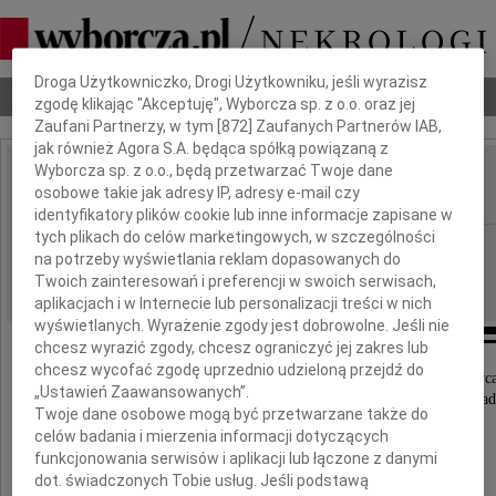
Dbamy o Twoją prywatność
Droga Użytkowniczko, Drogi Użytkowniku, jeśli wyrazisz
Nekrologi
Odeszli
Poradnik pogrzebowy
zgodę klikając "Akceptuję", Wyborcza sp. z o.o. oraz jej
Zaufani Partnerzy, w tym [
872
] Zaufanych Partnerów IAB,
jak również Agora S.A. będąca spółką powiązaną z
Wyborcza sp. z o.o., będą przetwarzać Twoje dane
Józef Szozda
osobowe takie jak adresy IP, adresy e-mail czy
IMIĘ I NAZWISKO:
identyfikatory plików cookie lub inne informacje zapisane w
tych plikach do celów marketingowych, w szczególności
Lublin
REGION:
na potrzeby wyświetlania reklam dopasowanych do
11.07.2017
DATA EMISJI:
Twoich zainteresowań i preferencji w swoich serwisach,
aplikacjach i w Internecie lub personalizacji treści w nich
wyświetlanych. Wyrażenie zgody jest dobrowolne. Jeśli nie
chcesz wyrazić zgody, chcesz ograniczyć jej zakres lub
chcesz wycofać zgodę uprzednio udzieloną przejdź do
Z głębokim żalem zawiadamiamy, że w dniu 28 czerwca
„Ustawień Zaawansowanych”.
w wieku 75 lat zmarł ukochany Mąż, Tatuś i Dzia
Twoje dane osobowe mogą być przetwarzane także do
celów badania i mierzenia informacji dotyczących
funkcjonowania serwisów i aplikacji lub łączone z danymi
dot. świadczonych Tobie usług. Jeśli podstawą