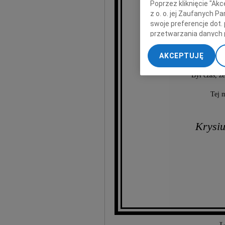
Poprzez kliknięcie "Ak
z o. o. jej Zaufanych 
swoje preferencje dot.
przetwarzania danych 
Prz
„Ustawienia zaawansow
AKCEPTUJĘ
My, nasi Zaufani Part
Ciocia, której o
dokładnych danych geol
Był czas, ż
Przechowywanie informa
treści, badnie odbiorcó
Tej 
Krysiu