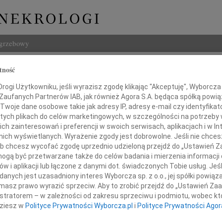
ogrzebowy
Szukaj
tność
ia Przybylska-Kolenda
Imię i na
ogi Użytkowniku, jeśli wyrazisz zgodę klikając "Akceptuję", Wyborcza sp
 Zaufanych Partnerów IAB, jak również Agora S.A. będąca spółką powi
Twoje dane osobowe takie jak adresy IP, adresy e-mail czy identyfikato
 tych plikach do celów marketingowych, w szczególności na potrzeby 
 zainteresowań i preferencji w swoich serwisach, aplikacjach i w Int
INNE NE
w nich wyświetlanych. Wyrażenie zgody jest dobrowolne. Jeśli nie chce
 lub chcesz wycofać zgodę uprzednio udzieloną przejdź do „Ustawień
07.0
Dziek
gą być przetwarzane także do celów badania i mierzenia informacji
w i aplikacji lub łączone z danymi dot. świadczonych Tobie usług. Jeś
07.0
nych jest uzasadniony interes Wyborcza sp. z o.o., jej spółki powiąza
4 maja 2010 roku odeszła od nas
Nasze
masz prawo wyrazić sprzeciw. Aby to zrobić przejdź do „Ustawień Z
Jacek
istratorem – w zależności od zakresu sprzeciwu i podmiotu, wobec któ
Z wie
dziesz w
Polityce Prywatności Wyborcza.pl
i
Polityce Prywatności Agor
Małgo
W dni