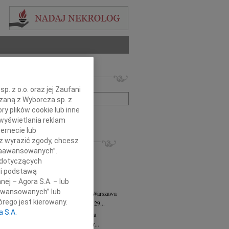
 nekrologów i wspomnień
zwisko lub numer ogłoszenia:
. z o.o. oraz jej Zaufani
ązaną z Wyborcza sp. z
ry plików cookie lub inne
+ szukanie zaawansowane
wyświetlania reklam
ernecie lub
KROLOGI
sz wyrazić zgody, chcesz
 Zaawansowanych”.
8.2026
Warszawa
anie Wydziału dr hab. Julii Kubisie,...
 dotyczących
li podstawą
8.2026
Warszawa
nej – Agora S.A. – lub
j kochanej i dzielnej Marylce Butruk...
aawansowanych” lub
 Tadeusz Duniec
wiek: 79
07.08.2026
Warszawa
rego jest kierowany.
lkim żalem przyjęliśmy wiadomość, że 29...
a S.A.
rzata Kościelska
07.08.2026
Warszawa
u 3 sierpnia 2026 roku zmarła Profesor...