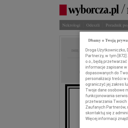
Nekrologi
Odeszli
Poradnik p
Dbamy o Twoją prywa
Leokad
Droga Użytkowniczko, Dr
IMIĘ I NAZWISKO:
Partnerzy, w tym [
872
]
o.o., będą przetwarzać 
Warszawa
REGION:
informacje zapisane w
06.05.2010
DATA EMISJI:
dopasowanych do Twoich
personalizacji treści 
ograniczyć jej zakres
Twoje dane osobowe mo
funkcjonowania serwisó
przetwarzania Twoich da
W dniu 
Zaufanych Partnerów, 
skontaktuj się z admin
Więcej informacji znaj