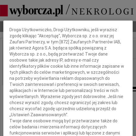
Dbamy o Twoją prywatność
Nekrologi
Odeszli
Poradnik pogrzebowy
Droga Użytkowniczko, Drogi Użytkowniku, jeśli wyrazisz
zgodę klikając "Akceptuję", Wyborcza sp. z o.o. oraz jej
Zaufani Partnerzy, w tym [
872
] Zaufanych Partnerów IAB,
jak również Agora S.A. będąca spółką powiązaną z
IMIĘ I NAZWISKO:
Wyborcza sp. z o.o., będą przetwarzać Twoje dane
osobowe takie jak adresy IP, adresy e-mail czy
Szczecin
REGION:
identyfikatory plików cookie lub inne informacje zapisane w
tych plikach do celów marketingowych, w szczególności
19.09.2009
DATA EMISJI:
na potrzeby wyświetlania reklam dopasowanych do
Twoich zainteresowań i preferencji w swoich serwisach,
aplikacjach i w Internecie lub personalizacji treści w nich
wyświetlanych. Wyrażenie zgody jest dobrowolne. Jeśli nie
chcesz wyrazić zgody, chcesz ograniczyć jej zakres lub
Panu
chcesz wycofać zgodę uprzednio udzieloną przejdź do
„Ustawień Zaawansowanych”.
Twoje dane osobowe mogą być przetwarzane także do
Cezarowi Urbanowi
celów badania i mierzenia informacji dotyczących
funkcjonowania serwisów i aplikacji lub łączone z danymi