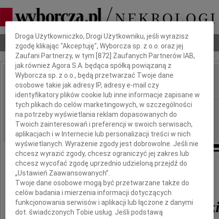
Dbamy o Twoją prywatność
Droga Użytkowniczko, Drogi Użytkowniku, jeśli wyrazisz
Nekrologi
Odeszli
Poradnik pogrzebowy
zgodę klikając "Akceptuję", Wyborcza sp. z o.o. oraz jej
Zaufani Partnerzy, w tym [
872
] Zaufanych Partnerów IAB,
jak również Agora S.A. będąca spółką powiązaną z
Wyborcza sp. z o.o., będą przetwarzać Twoje dane
Bronisław Pasierski
osobowe takie jak adresy IP, adresy e-mail czy
IMIĘ I NAZWISKO:
identyfikatory plików cookie lub inne informacje zapisane w
tych plikach do celów marketingowych, w szczególności
Opole
REGION:
na potrzeby wyświetlania reklam dopasowanych do
30.06.2017
DATA EMISJI:
Twoich zainteresowań i preferencji w swoich serwisach,
aplikacjach i w Internecie lub personalizacji treści w nich
wyświetlanych. Wyrażenie zgody jest dobrowolne. Jeśli nie
chcesz wyrazić zgody, chcesz ograniczyć jej zakres lub
chcesz wycofać zgodę uprzednio udzieloną przejdź do
„Ustawień Zaawansowanych”.
W związku z odejściem
Twoje dane osobowe mogą być przetwarzane także do
celów badania i mierzenia informacji dotyczących
funkcjonowania serwisów i aplikacji lub łączone z danymi
mgr Bronisława Pasiersk
dot. świadczonych Tobie usług. Jeśli podstawą