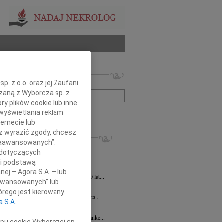
 nekrologów i wspomnień
. z o.o. oraz jej Zaufani
zwisko lub numer ogłoszenia:
ązaną z Wyborcza sp. z
ry plików cookie lub inne
wyświetlania reklam
+ szukanie zaawansowane
ernecie lub
sz wyrazić zgody, chcesz
KROLOGI
 Zaawansowanych”.
ej Szostek
27.07.2026
Lublin
 dotyczących
 21 lipca 2026 r. zmarł Śp. ks. prof....
li podstawą
ej Szostek
27.07.2026
Lublin
nej – Agora S.A. – lub
u 21 lipca 2026 roku zmarł w wieku 80 lat...
aawansowanych” lub
Elżbieta Wstawska
19.06.2026
Lublin
rego jest kierowany.
u 24 czerwca 2026 roku mija 1. rocznica...
a S.A.
a Magdalena Milart
14.04.2026
Lublin
bokim smutkiem żegnamy naszą Koleżankę...
ypu cookie Wyborczej sp.