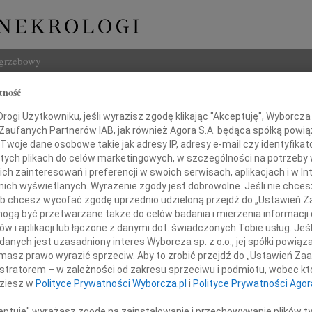
ogrzebowy
tność
Szukaj
S. Korobowicz
ogi Użytkowniku, jeśli wyrazisz zgodę klikając "Akceptuję", Wyborcza sp
Imię i na
 Zaufanych Partnerów IAB, jak również Agora S.A. będąca spółką powi
Twoje dane osobowe takie jak adresy IP, adresy e-mail czy identyfikato
 tych plikach do celów marketingowych, w szczególności na potrzeby 
 zainteresowań i preferencji w swoich serwisach, aplikacjach i w Int
w nich wyświetlanych. Wyrażenie zgody jest dobrowolne. Jeśli nie chce
INNE NE
 lub chcesz wycofać zgodę uprzednio udzieloną przejdź do „Ustawień
Andrz
gą być przetwarzane także do celów badania i mierzenia informacji
W dniu
w i aplikacji lub łączone z danymi dot. świadczonych Tobie usług. Jeś
Andrz
nych jest uzasadniony interes Wyborcza sp. z o.o., jej spółki powiąza
 głębokim żalem żegnamy
W dni
masz prawo wyrazić sprzeciw. Aby to zrobić przejdź do „Ustawień Z
go w dniu 21 czerwca 2017 roku
Anna 
istratorem – w zależności od zakresu sprzeciwu i podmiotu, wobec któ
W dni
dziesz w
Polityce Prywatności Wyborcza.pl
i
Polityce Prywatności Agor
Joann
prof. dr. hab.
Z głę
ceptuję" wyrażasz zgodę na zainstalowanie i przechowywanie plików t