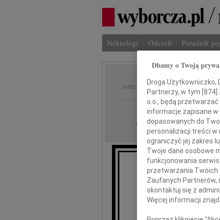
Nekrologi
Odeszli
Poradnik p
Dbamy o Twoją prywa
Artur 
Droga Użytkowniczko, Dr
IMIĘ I NAZWISKO:
Partnerzy, w tym [
874
]
o.o., będą przetwarzać 
Lublin
REGION:
informacje zapisane w
dopasowanych do Twoich
30.06.2017
DATA EMISJI:
personalizacji treści 
ograniczyć jej zakres
Twoje dane osobowe mo
funkcjonowania serwisó
przetwarzania Twoich da
Z
Zaufanych Partnerów, 
zmarłe
skontaktuj się z admin
Więcej informacji znaj
Poprzez kliknięcie "Ak