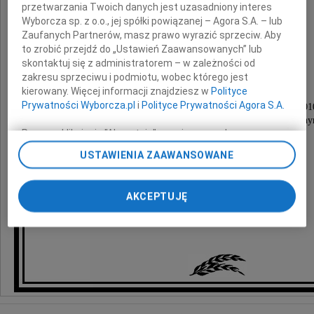
przetwarzania Twoich danych jest uzasadniony interes
Wyborcza sp. z o.o., jej spółki powiązanej – Agora S.A. – lub
Grażyna Sarosiek
Zaufanych Partnerów, masz prawo wyrazić sprzeciw. Aby
to zrobić przejdź do „Ustawień Zaawansowanych” lub
z domu Zając
skontaktuj się z administratorem – w zależności od
zakresu sprzeciwu i podmiotu, wobec którego jest
kierowany. Więcej informacji znajdziesz w
Polityce
Prywatności Wyborcza.pl
i
Polityce Prywatności Agora S.A.
Uroczystość pogrzebowa odbędzie się dnia 7 maja 201
o godz. 14 .00 na Cmentarzu Nowym Komunaln
Poprzez kliknięcie "Akceptuję" wyrażasz zgodę na
w Stargardzie Szczecińskim - Giżynku.
zainstalowanie i przechowywanie plików typu cookie
USTAWIENIA ZAAWANSOWANE
Pogrążona w smutku
Wyborczej sp. z o. o. jej Zaufanych Partnerów i Agora S.A.
na Twoim urządzeniu końcowym. Możesz też w każdej
chwili zmienić swoje preferencje dot. plików cookie,
córka Alicja z mężem Piotrem
AKCEPTUJĘ
ponownie wywołując narzędzie do zarządzania Twoimi
preferencjami dot. przetwarzania danych poprzez
odnośnik „Ustawienia prywatności” w stopce serwisu i
przechodząc do sekcji „Ustawienia zaawansowane”.
Zmiana ustawień plików cookie możliwa jest także za
pomocą ustawień przeglądarki.
My, nasi Zaufani Partnerzy i Agora S.A. możemy