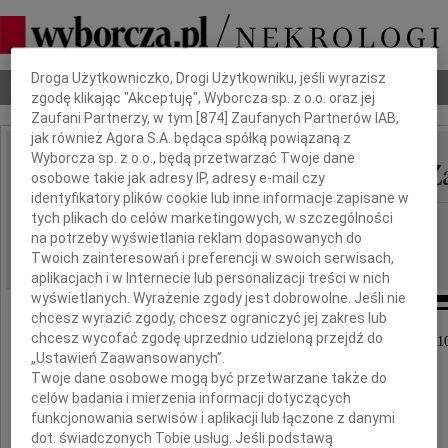
Dbamy o Twoją prywatność
Droga Użytkowniczko, Drogi Użytkowniku, jeśli wyrazisz
Nekrologi
Odeszli
Poradnik pogrzebowy
zgodę klikając "Akceptuję", Wyborcza sp. z o.o. oraz jej
Zaufani Partnerzy, w tym [
874
] Zaufanych Partnerów IAB,
jak również Agora S.A. będąca spółką powiązaną z
Wyborcza sp. z o.o., będą przetwarzać Twoje dane
Grażyna Sarosiek z d. Z
IMIĘ I NAZWISKO:
osobowe takie jak adresy IP, adresy e-mail czy
identyfikatory plików cookie lub inne informacje zapisane w
tych plikach do celów marketingowych, w szczególności
Szczecin
REGION:
na potrzeby wyświetlania reklam dopasowanych do
05.05.2010
DATA EMISJI:
Twoich zainteresowań i preferencji w swoich serwisach,
aplikacjach i w Internecie lub personalizacji treści w nich
wyświetlanych. Wyrażenie zgody jest dobrowolne. Jeśli nie
chcesz wyrazić zgody, chcesz ograniczyć jej zakres lub
chcesz wycofać zgodę uprzednio udzieloną przejdź do
Z głębokim żalem zawiadamiamy, że dnia 3 maja 201
„Ustawień Zaawansowanych”.
odeszła od nas ukochana Mamusia,
Twoje dane osobowe mogą być przetwarzane także do
celów badania i mierzenia informacji dotyczących
funkcjonowania serwisów i aplikacji lub łączone z danymi
dot. świadczonych Tobie usług. Jeśli podstawą