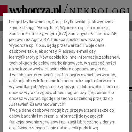
Dbamy o Twoją prywatność
Droga Użytkowniczko, Drogi Użytkowniku, jeśli wyrazisz
Nekrologi
Odeszli
Poradnik pogrzebowy
zgodę klikając "Akceptuję", Wyborcza sp. z o.o. oraz jej
Zaufani Partnerzy, w tym [
872
] Zaufanych Partnerów IAB,
jak również Agora S.A. będąca spółką powiązaną z
Wyborcza sp. z o.o., będą przetwarzać Twoje dane
Teresa Sulczyńska
osobowe takie jak adresy IP, adresy e-mail czy
IMIĘ I NAZWISKO:
identyfikatory plików cookie lub inne informacje zapisane w
tych plikach do celów marketingowych, w szczególności
Lublin
REGION:
na potrzeby wyświetlania reklam dopasowanych do
30.06.2017
DATA EMISJI:
Twoich zainteresowań i preferencji w swoich serwisach,
aplikacjach i w Internecie lub personalizacji treści w nich
wyświetlanych. Wyrażenie zgody jest dobrowolne. Jeśli nie
chcesz wyrazić zgody, chcesz ograniczyć jej zakres lub
chcesz wycofać zgodę uprzednio udzieloną przejdź do
Dnia 25 czerwca 2017 r. zmarła w wieku 70 lat
„Ustawień Zaawansowanych”.
ukochana Mama i Siostra
Twoje dane osobowe mogą być przetwarzane także do
celów badania i mierzenia informacji dotyczących
funkcjonowania serwisów i aplikacji lub łączone z danymi
dot. świadczonych Tobie usług. Jeśli podstawą