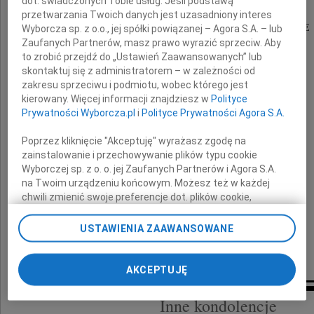
dot. świadczonych Tobie usług. Jeśli podstawą
przetwarzania Twoich danych jest uzasadniony interes
zasłużonego dla branży meblarskiej
wieloletniego Przyjaciela firmy DEK MEBLE
Wyborcza sp. z o.o., jej spółki powiązanej – Agora S.A. – lub
Zaufanych Partnerów, masz prawo wyrazić sprzeciw. Aby
to zrobić przejdź do „Ustawień Zaawansowanych” lub
Rodzinie i Bliskim
skontaktuj się z administratorem – w zależności od
zakresu sprzeciwu i podmiotu, wobec którego jest
kierowany. Więcej informacji znajdziesz w
Polityce
składamy
Prywatności Wyborcza.pl
i
Polityce Prywatności Agora S.A.
najszczersze kondolencje
Poprzez kliknięcie "Akceptuję" wyrażasz zgodę na
zainstalowanie i przechowywanie plików typu cookie
Wyborczej sp. z o. o. jej Zaufanych Partnerów i Agora S.A.
na Twoim urządzeniu końcowym. Możesz też w każdej
chwili zmienić swoje preferencje dot. plików cookie,
ponownie wywołując narzędzie do zarządzania Twoimi
preferencjami dot. przetwarzania danych poprzez
USTAWIENIA ZAAWANSOWANE
odnośnik „Ustawienia prywatności” w stopce serwisu i
przechodząc do sekcji „Ustawienia zaawansowane”.
Zarząd DEK MEBLE
Zmiana ustawień plików cookie możliwa jest także za
AKCEPTUJĘ
pomocą ustawień przeglądarki.
Inne kondolencje
My, nasi Zaufani Partnerzy i Agora S.A. możemy