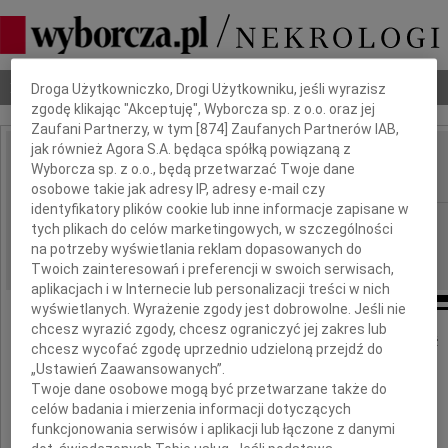
Dbamy o Twoją prywatność
Nekrologi
Odeszli
Poradnik pogrzebowy
Droga Użytkowniczko, Drogi Użytkowniku, jeśli wyrazisz
zgodę klikając "Akceptuję", Wyborcza sp. z o.o. oraz jej
Zaufani Partnerzy, w tym [
874
] Zaufanych Partnerów IAB,
jak również Agora S.A. będąca spółką powiązaną z
Andrzej Biesiada
Wyborcza sp. z o.o., będą przetwarzać Twoje dane
IMIĘ I NAZWISKO:
osobowe takie jak adresy IP, adresy e-mail czy
identyfikatory plików cookie lub inne informacje zapisane w
Kielce
REGION:
tych plikach do celów marketingowych, w szczególności
na potrzeby wyświetlania reklam dopasowanych do
14.06.2017
DATA EMISJI:
Twoich zainteresowań i preferencji w swoich serwisach,
aplikacjach i w Internecie lub personalizacji treści w nich
wyświetlanych. Wyrażenie zgody jest dobrowolne. Jeśli nie
chcesz wyrazić zgody, chcesz ograniczyć jej zakres lub
Z wielkim smutkiem przyjęliśmy wiadomość
chcesz wycofać zgodę uprzednio udzieloną przejdź do
o śmierci
„Ustawień Zaawansowanych”.
Twoje dane osobowe mogą być przetwarzane także do
Andrzeja Biesiady
celów badania i mierzenia informacji dotyczących
funkcjonowania serwisów i aplikacji lub łączone z danymi