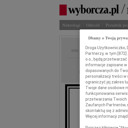
Nekrologi
Odeszli
Poradnik p
Dbamy o Twoją prywa
Grzego
Droga Użytkowniczko, Dr
IMIĘ I NAZWISKO:
Partnerzy, w tym [
872
]
o.o., będą przetwarzać 
Lublin
REGION:
informacje zapisane w
dopasowanych do Twoich
13.06.2017
DATA EMISJI:
personalizacji treści 
ograniczyć jej zakres
Twoje dane osobowe mo
funkcjonowania serwisó
przetwarzania Twoich da
Zaufanych Partnerów, 
skontaktuj się z admin
Więcej informacji znaj
Wszystkim, którzy wsp
oraz tak licznie u
Poprzez kliknięcie "Ak