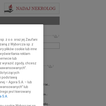
 nekrologów i wspomnień
. z o.o. oraz jej Zaufani
zwisko lub numer ogłoszenia:
ązaną z Wyborcza sp. z
ry plików cookie lub inne
wyświetlania reklam
+ szukanie zaawansowane
ernecie lub
sz wyrazić zgody, chcesz
KROLOGI
 Zaawansowanych”.
ej Szostek
27.07.2026
Lublin
 dotyczących
 21 lipca 2026 r. zmarł Śp. ks. prof....
li podstawą
ej Szostek
27.07.2026
Lublin
nej – Agora S.A. – lub
u 21 lipca 2026 roku zmarł w wieku 80 lat...
aawansowanych” lub
Elżbieta Wstawska
19.06.2026
Lublin
rego jest kierowany.
u 24 czerwca 2026 roku mija 1. rocznica...
a S.A.
a Magdalena Milart
14.04.2026
Lublin
bokim smutkiem żegnamy naszą Koleżankę...
ypu cookie Wyborczej sp.