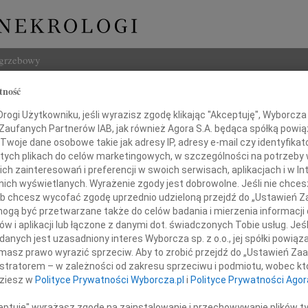
ogrzebowy
tność
Szukaj
rz Stapiński
ogi Użytkowniku, jeśli wyrazisz zgodę klikając "Akceptuję", Wyborcza sp
Imię i na
 Zaufanych Partnerów IAB, jak również Agora S.A. będąca spółką powi
Twoje dane osobowe takie jak adresy IP, adresy e-mail czy identyfikato
 tych plikach do celów marketingowych, w szczególności na potrzeby 
 zainteresowań i preferencji w swoich serwisach, aplikacjach i w Int
w nich wyświetlanych. Wyrażenie zgody jest dobrowolne. Jeśli nie chce
INNE NE
 lub chcesz wycofać zgodę uprzednio udzieloną przejdź do „Ustawień
Andrz
gą być przetwarzane także do celów badania i mierzenia informacji
W dniu
w i aplikacji lub łączone z danymi dot. świadczonych Tobie usług. Jeś
Andrz
nych jest uzasadniony interes Wyborcza sp. z o.o., jej spółki powiąza
W dni
Podziękowanie
masz prawo wyrazić sprzeciw. Aby to zrobić przejdź do „Ustawień Z
Anna 
istratorem – w zależności od zakresu sprzeciwu i podmiotu, wobec któ
W dni
dziesz w
Polityce Prywatności Wyborcza.pl
i
Polityce Prywatności Agor
arli nas słowami otuchy, nadesłali kondolencje
Joann
czestniczyli w uroczystościach pogrzebowych
Z głę
ceptuję" wyrażasz zgodę na zainstalowanie i przechowywanie plików t