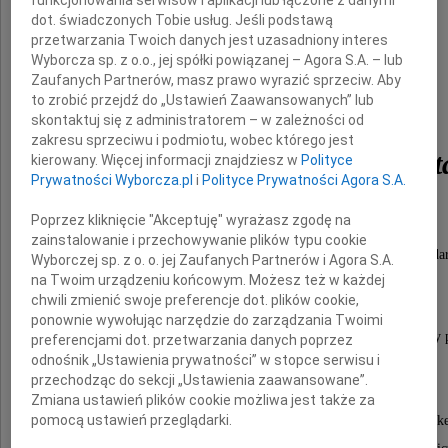
dot. świadczonych Tobie usług. Jeśli podstawą
przetwarzania Twoich danych jest uzasadniony interes
Wyborcza sp. z o.o., jej spółki powiązanej – Agora S.A. – lub
Zaufanych Partnerów, masz prawo wyrazić sprzeciw. Aby
to zrobić przejdź do „Ustawień Zaawansowanych” lub
Prof. dr hab.
skontaktuj się z administratorem – w zależności od
zakresu sprzeciwu i podmiotu, wobec którego jest
Modest Zbigniew Miszt
kierowany. Więcej informacji znajdziesz w
Polityce
Prywatności Wyborcza.pl
i
Polityce Prywatności Agora S.A.
Poprzez kliknięcie "Akceptuję" wyrażasz zgodę na
Emerytowany Profesor
zainstalowanie i przechowywanie plików typu cookie
Wydziału Biologii, Nauk o Zdrowiu u Biogospoda
Wyborczej sp. z o. o. jej Zaufanych Partnerów i Agora S.A.
na Twoim urządzeniu końcowym. Możesz też w każdej
Uniwersytetu Przyrodniczego w Lublinie
chwili zmienić swoje preferencje dot. plików cookie,
ponownie wywołując narzędzie do zarządzania Twoimi
Ceniony wychowawca i nauczyciel akademicki, zasłużony 
preferencjami dot. przetwarzania danych poprzez
odnośnik „Ustawienia prywatności” w stopce serwisu i
nauki prawy i szlachetny człowiek.
przechodząc do sekcji „Ustawienia zaawansowane”.
Wybitny specjalista z zakresu gleboznastwa,
Zmiana ustawień plików cookie możliwa jest także za
pomocą ustawień przeglądarki.
wychowawca wielu pokoleń młodzieży akademicke