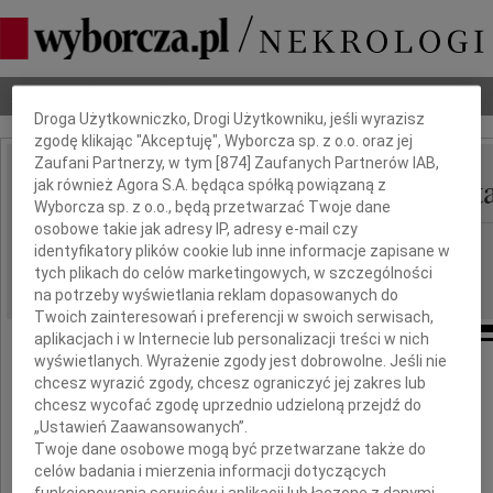
Dbamy o Twoją prywatność
Nekrologi
Odeszli
Poradnik pogrzebowy
Droga Użytkowniczko, Drogi Użytkowniku, jeśli wyrazisz
zgodę klikając "Akceptuję", Wyborcza sp. z o.o. oraz jej
Zaufani Partnerzy, w tym [
874
] Zaufanych Partnerów IAB,
Modest Zbigniew Miszta
jak również Agora S.A. będąca spółką powiązaną z
IMIĘ I NAZWISKO:
Wyborcza sp. z o.o., będą przetwarzać Twoje dane
osobowe takie jak adresy IP, adresy e-mail czy
Lublin
REGION:
identyfikatory plików cookie lub inne informacje zapisane w
tych plikach do celów marketingowych, w szczególności
09.06.2017
DATA EMISJI:
na potrzeby wyświetlania reklam dopasowanych do
Twoich zainteresowań i preferencji w swoich serwisach,
aplikacjach i w Internecie lub personalizacji treści w nich
wyświetlanych. Wyrażenie zgody jest dobrowolne. Jeśli nie
chcesz wyrazić zgody, chcesz ograniczyć jej zakres lub
Z głębokim żalem zawiadamiamy,
chcesz wycofać zgodę uprzednio udzieloną przejdź do
że w dniu 04 czerwca 2017 r.
„Ustawień Zaawansowanych”.
zmarł, przeżywszy 83 lata
Twoje dane osobowe mogą być przetwarzane także do
celów badania i mierzenia informacji dotyczących
funkcjonowania serwisów i aplikacji lub łączone z danymi