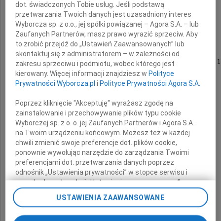
dot. świadczonych Tobie usług. Jeśli podstawą
przetwarzania Twoich danych jest uzasadniony interes
Wyborcza sp. z o.o., jej spółki powiązanej – Agora S.A. – lub
Marka Giro
Zaufanych Partnerów, masz prawo wyrazić sprzeciw. Aby
to zrobić przejdź do „Ustawień Zaawansowanych” lub
skontaktuj się z administratorem – w zależności od
sekcyjnego Jednostki Ratowniczo-Gaśniczej nr 1
zakresu sprzeciwu i podmiotu, wobec którego jest
kierowany. Więcej informacji znajdziesz w
Polityce
Państwowej Straży Pożarnej w Białymstoku
Prywatności Wyborcza.pl
i
Polityce Prywatności Agora S.A.
Poprzez kliknięcie "Akceptuję" wyrażasz zgodę na
zainstalowanie i przechowywanie plików typu cookie
Rodzinie i Bliskim
Wyborczej sp. z o. o. jej Zaufanych Partnerów i Agora S.A.
na Twoim urządzeniu końcowym. Możesz też w każdej
chwili zmienić swoje preferencje dot. plików cookie,
ponownie wywołując narzędzie do zarządzania Twoimi
preferencjami dot. przetwarzania danych poprzez
odnośnik „Ustawienia prywatności” w stopce serwisu i
przechodząc do sekcji „Ustawienia zaawansowane”.
Zmiana ustawień plików cookie możliwa jest także za
USTAWIENIA ZAAWANSOWANE
pomocą ustawień przeglądarki.