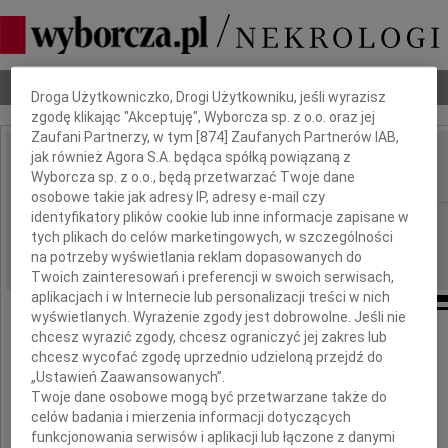
Dbamy o Twoją prywatność
Nekrologi
Odeszli
Poradnik pogrzebowy
Droga Użytkowniczko, Drogi Użytkowniku, jeśli wyrazisz
zgodę klikając "Akceptuję", Wyborcza sp. z o.o. oraz jej
Zaufani Partnerzy, w tym [
874
] Zaufanych Partnerów IAB,
jak również Agora S.A. będąca spółką powiązaną z
Marek Giro
Wyborcza sp. z o.o., będą przetwarzać Twoje dane
IMIĘ I NAZWISKO:
osobowe takie jak adresy IP, adresy e-mail czy
identyfikatory plików cookie lub inne informacje zapisane w
Białystok
REGION:
tych plikach do celów marketingowych, w szczególności
29.05.2017
DATA EMISJI:
na potrzeby wyświetlania reklam dopasowanych do
Twoich zainteresowań i preferencji w swoich serwisach,
aplikacjach i w Internecie lub personalizacji treści w nich
wyświetlanych. Wyrażenie zgody jest dobrowolne. Jeśli nie
chcesz wyrazić zgody, chcesz ograniczyć jej zakres lub
chcesz wycofać zgodę uprzednio udzieloną przejdź do
Z wielkim smutkiem przyjąłem wiadomość
„Ustawień Zaawansowanych”.
o tragicznej śmierci
Twoje dane osobowe mogą być przetwarzane także do
celów badania i mierzenia informacji dotyczących
funkcjonowania serwisów i aplikacji lub łączone z danymi
Pana