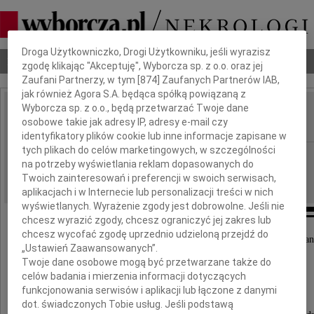
Dbamy o Twoją prywatność
Droga Użytkowniczko, Drogi Użytkowniku, jeśli wyrazisz
Nekrologi
Odeszli
Poradnik pogrzebowy
zgodę klikając "Akceptuję", Wyborcza sp. z o.o. oraz jej
Zaufani Partnerzy, w tym [
874
] Zaufanych Partnerów IAB,
jak również Agora S.A. będąca spółką powiązaną z
Wyborcza sp. z o.o., będą przetwarzać Twoje dane
Gerard Pielczyk
osobowe takie jak adresy IP, adresy e-mail czy
IMIĘ I NAZWISKO:
identyfikatory plików cookie lub inne informacje zapisane w
tych plikach do celów marketingowych, w szczególności
Katowice
REGION:
na potrzeby wyświetlania reklam dopasowanych do
27.05.2017
DATA EMISJI:
Twoich zainteresowań i preferencji w swoich serwisach,
aplikacjach i w Internecie lub personalizacji treści w nich
wyświetlanych. Wyrażenie zgody jest dobrowolne. Jeśli nie
chcesz wyrazić zgody, chcesz ograniczyć jej zakres lub
chcesz wycofać zgodę uprzednio udzieloną przejdź do
25 maja 2017 roku w Warszawie został pochowa
„Ustawień Zaawansowanych”.
Twoje dane osobowe mogą być przetwarzane także do
Gerard Pielczyk
celów badania i mierzenia informacji dotyczących
funkcjonowania serwisów i aplikacji lub łączone z danymi
dot. świadczonych Tobie usług. Jeśli podstawą