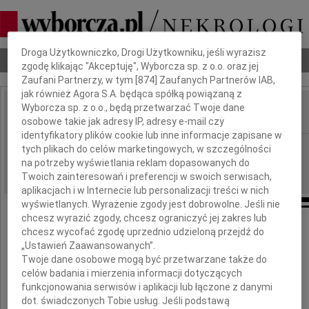
Dbamy o Twoją prywatność
Droga Użytkowniczko, Drogi Użytkowniku, jeśli wyrazisz
Nekrologi
Odeszli
Poradnik pogrzebowy
zgodę klikając "Akceptuję", Wyborcza sp. z o.o. oraz jej
Zaufani Partnerzy, w tym [
874
] Zaufanych Partnerów IAB,
jak również Agora S.A. będąca spółką powiązaną z
Wyborcza sp. z o.o., będą przetwarzać Twoje dane
osobowe takie jak adresy IP, adresy e-mail czy
IMIĘ I NAZWISKO:
identyfikatory plików cookie lub inne informacje zapisane w
Białystok
REGION:
tych plikach do celów marketingowych, w szczególności
na potrzeby wyświetlania reklam dopasowanych do
26.05.2017
DATA EMISJI:
Twoich zainteresowań i preferencji w swoich serwisach,
aplikacjach i w Internecie lub personalizacji treści w nich
wyświetlanych. Wyrażenie zgody jest dobrowolne. Jeśli nie
chcesz wyrazić zgody, chcesz ograniczyć jej zakres lub
Wyrazy głębokiego współczucia
chcesz wycofać zgodę uprzednio udzieloną przejdź do
„Ustawień Zaawansowanych”.
Koleżance z pracy
Twoje dane osobowe mogą być przetwarzane także do
celów badania i mierzenia informacji dotyczących
Hannie Czajkowskiej
funkcjonowania serwisów i aplikacji lub łączone z danymi
dot. świadczonych Tobie usług. Jeśli podstawą