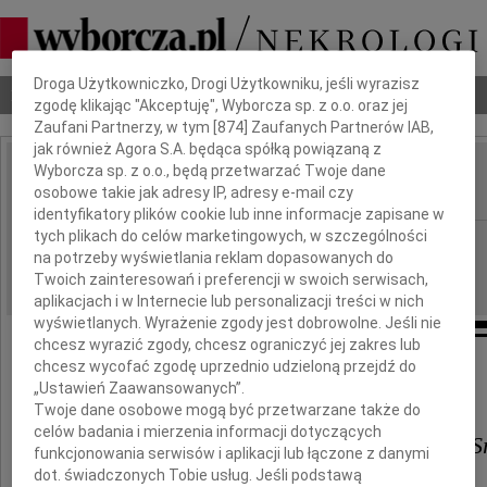
Dbamy o Twoją prywatność
Droga Użytkowniczko, Drogi Użytkowniku, jeśli wyrazisz
Nekrologi
Odeszli
Poradnik pogrzebowy
zgodę klikając "Akceptuję", Wyborcza sp. z o.o. oraz jej
Zaufani Partnerzy, w tym [
874
] Zaufanych Partnerów IAB,
jak również Agora S.A. będąca spółką powiązaną z
Wyborcza sp. z o.o., będą przetwarzać Twoje dane
Daniela Kowalczyk
osobowe takie jak adresy IP, adresy e-mail czy
IMIĘ I NAZWISKO:
identyfikatory plików cookie lub inne informacje zapisane w
tych plikach do celów marketingowych, w szczególności
Kielce
REGION:
na potrzeby wyświetlania reklam dopasowanych do
23.05.2017
DATA EMISJI:
Twoich zainteresowań i preferencji w swoich serwisach,
aplikacjach i w Internecie lub personalizacji treści w nich
wyświetlanych. Wyrażenie zgody jest dobrowolne. Jeśli nie
chcesz wyrazić zgody, chcesz ograniczyć jej zakres lub
chcesz wycofać zgodę uprzednio udzieloną przejdź do
Pani
„Ustawień Zaawansowanych”.
Twoje dane osobowe mogą być przetwarzane także do
celów badania i mierzenia informacji dotyczących
Dr n. med. Bogumile Kowalczyk-S
funkcjonowania serwisów i aplikacji lub łączone z danymi
dot. świadczonych Tobie usług. Jeśli podstawą