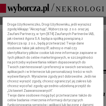
Dbamy o Twoją prywatność
Nekrologi
Odeszli
Poradnik pogrzebowy
Droga Użytkowniczko, Drogi Użytkowniku, jeśli wyrazisz
zgodę klikając "Akceptuję", Wyborcza sp. z o.o. oraz jej
Zaufani Partnerzy, w tym [
874
] Zaufanych Partnerów IAB,
Stefania Grodzieńska
jak również Agora S.A. będąca spółką powiązaną z
IMIĘ I NAZWISKO:
Wyborcza sp. z o.o., będą przetwarzać Twoje dane
osobowe takie jak adresy IP, adresy e-mail czy
Warszawa
identyfikatory plików cookie lub inne informacje zapisane w
REGION:
tych plikach do celów marketingowych, w szczególności
04.05.2010
DATA EMISJI:
na potrzeby wyświetlania reklam dopasowanych do
Twoich zainteresowań i preferencji w swoich serwisach,
aplikacjach i w Internecie lub personalizacji treści w nich
wyświetlanych. Wyrażenie zgody jest dobrowolne. Jeśli nie
28 kwietnia 2010 roku zmarła w Skolimowie
chcesz wyrazić zgody, chcesz ograniczyć jej zakres lub
chcesz wycofać zgodę uprzednio udzieloną przejdź do
„Ustawień Zaawansowanych”.
Stefania Grodzieńska
Twoje dane osobowe mogą być przetwarzane także do
celów badania i mierzenia informacji dotyczących
funkcjonowania serwisów i aplikacji lub łączone z danymi