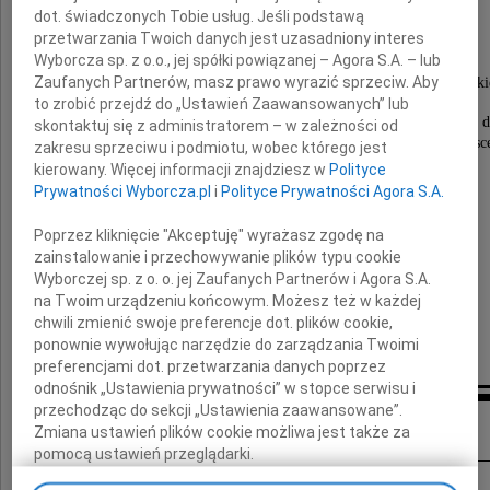
pisarka, aktorka, tancerka,
dot. świadczonych Tobie usług. Jeśli podstawą
"pierwsza dama polskiego humoru"
przetwarzania Twoich danych jest uzasadniony interes
Wyborcza sp. z o.o., jej spółki powiązanej – Agora S.A. – lub
Żegnamy Cię, Stefanio,
Zaufanych Partnerów, masz prawo wyrazić sprzeciw. Aby
Twój talent i pogoda ducha będą już zawsze w naszej polskie
to zrobić przejdź do „Ustawień Zaawansowanych” lub
Z ogromnym smutkiem żegnamy Człowieka wielkiej d
skontaktuj się z administratorem – w zależności od
oraz wyjątkowego talentu - z którego my, artyści sc
zakresu sprzeciwu i podmiotu, wobec którego jest
chętnie korzystaliśmy.
kierowany. Więcej informacji znajdziesz w
Polityce
Prywatności Wyborcza.pl
i
Polityce Prywatności Agora S.A.
Córce i wszystkim Bliskim
Poprzez kliknięcie "Akceptuję" wyrażasz zgodę na
zainstalowanie i przechowywanie plików typu cookie
wyrazy najgłębszego współczucia
Wyborczej sp. z o. o. jej Zaufanych Partnerów i Agora S.A.
składa
na Twoim urządzeniu końcowym. Możesz też w każdej
chwili zmienić swoje preferencje dot. plików cookie,
Związek Artystów Scen Polskich
ponownie wywołując narzędzie do zarządzania Twoimi
preferencjami dot. przetwarzania danych poprzez
odnośnik „Ustawienia prywatności” w stopce serwisu i
przechodząc do sekcji „Ustawienia zaawansowane”.
Inne kondolencje
Zmiana ustawień plików cookie możliwa jest także za
pomocą ustawień przeglądarki.