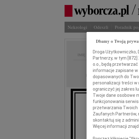
Nekrologi
Odeszli
Poradnik p
Dbamy o Twoją prywa
Droga Użytkowniczko, Dr
IMIĘ I NAZWISKO:
Partnerzy, w tym [
872
]
o.o., będą przetwarzać 
Kielce
REGION:
informacje zapisane w
19.05.2017
DATA EMISJI:
dopasowanych do Twoich
personalizacji treści 
ograniczyć jej zakres
Twoje dane osobowe mo
funkcjonowania serwisó
przetwarzania Twoich da
Sebast
Zaufanych Partnerów, 
skontaktuj się z admin
Więcej informacji znaj
wyrazy
Poprzez kliknięcie "Ak