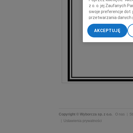
z o. o. jej Zaufanych 
swoje preferencje dot.
przetwarzania danych 
„Ustawienia zaawansow
AKCEPTUJĘ
My, nasi Zaufani Part
dokładnych danych geol
Przechowywanie informa
treści, badnie odbiorcó
Copyright © Wyborcza sp. z o.o.
O nas
St
Ustawienia prywatności