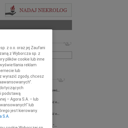
 nekrologów i wspomnień
. z o.o. oraz jej Zaufani
zwisko lub numer ogłoszenia:
ązaną z Wyborcza sp. z
ry plików cookie lub inne
wyświetlania reklam
+ szukanie zaawansowane
ernecie lub
sz wyrazić zgody, chcesz
KROLOGI
 Zaawansowanych”.
a Szostakiewicz
20.07.2026
Kielce
 dotyczących
emu Koledze Panu Notariuszowi Piotrowi...
li podstawą
5.2026
Kielce
nej – Agora S.A. – lub
bokim smutkiem przyjęliśmy wiadomość o...
aawansowanych” lub
n Pełka
15.04.2026
Kielce
rego jest kierowany.
bokim smutkiem przyjęliśmy wiadomość o...
a S.A.
a Czekaj
30.03.2026
Kielce
umiera ten, kto trwa w pamięci żywych."...
ypu cookie Wyborczej sp.