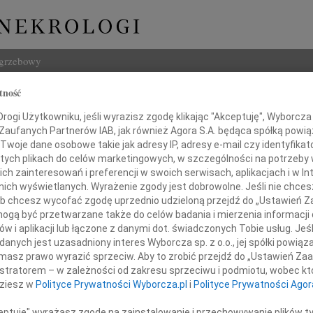
ogrzebowy
tność
Szukaj
ogi Użytkowniku, jeśli wyrazisz zgodę klikając "Akceptuję", Wyborcza sp
Imię i na
 Zaufanych Partnerów IAB, jak również Agora S.A. będąca spółką powi
Twoje dane osobowe takie jak adresy IP, adresy e-mail czy identyfikato
 tych plikach do celów marketingowych, w szczególności na potrzeby 
 zainteresowań i preferencji w swoich serwisach, aplikacjach i w Int
w nich wyświetlanych. Wyrażenie zgody jest dobrowolne. Jeśli nie chce
INNE NE
 lub chcesz wycofać zgodę uprzednio udzieloną przejdź do „Ustawień
Bożen
gą być przetwarzane także do celów badania i mierzenia informacji
Drogi
w i aplikacji lub łączone z danymi dot. świadczonych Tobie usług. Jeś
20.0
nych jest uzasadniony interes Wyborcza sp. z o.o., jej spółki powiąza
ianowi Wiśniewskiemu
Z głę
masz prawo wyrazić sprzeciw. Aby to zrobić przejdź do „Ustawień Z
Damia
istratorem – w zależności od zakresu sprzeciwu i podmiotu, wobec któ
Z głę
dziesz w
Polityce Prywatności Wyborcza.pl
i
Polityce Prywatności Agor
 głębokiego żalu i współczucia
Emili
z powodu śmierci
"Nie 
ceptuję" wyrażasz zgodę na zainstalowanie i przechowywanie plików t