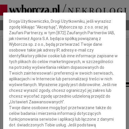
Dbamy o Twoją prywatność
Droga Użytkowniczko, Drogi Użytkowniku, jeśli wyrazisz
Nekrologi
Odeszli
Poradnik pogrzebowy
zgodę klikając "Akceptuję", Wyborcza sp. z o.o. oraz jej
Zaufani Partnerzy, w tym [
872
] Zaufanych Partnerów IAB,
jak również Agora S.A. będąca spółką powiązaną z
Wyborcza sp. z o.o., będą przetwarzać Twoje dane
osobowe takie jak adresy IP, adresy e-mail czy
IMIĘ I NAZWISKO:
identyfikatory plików cookie lub inne informacje zapisane w
Częstochowa
tych plikach do celów marketingowych, w szczególności
REGION:
na potrzeby wyświetlania reklam dopasowanych do
17.05.2017
DATA EMISJI:
Twoich zainteresowań i preferencji w swoich serwisach,
aplikacjach i w Internecie lub personalizacji treści w nich
wyświetlanych. Wyrażenie zgody jest dobrowolne. Jeśli nie
chcesz wyrazić zgody, chcesz ograniczyć jej zakres lub
chcesz wycofać zgodę uprzednio udzieloną przejdź do
Łączymy się w smutku i żałobie
„Ustawień Zaawansowanych”.
Twoje dane osobowe mogą być przetwarzane także do
z Joanną Witwicką
celów badania i mierzenia informacji dotyczących
funkcjonowania serwisów i aplikacji lub łączone z danymi
dot. świadczonych Tobie usług. Jeśli podstawą
po stracie