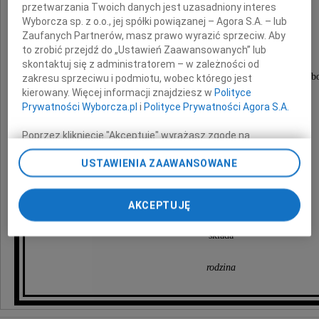
przetwarzania Twoich danych jest uzasadniony interes
Politechniki Wrocławskiej,
Wyborcza sp. z o.o., jej spółki powiązanej – Agora S.A. – lub
Zaufanych Partnerów, masz prawo wyrazić sprzeciw. Aby
Kolegom i Przyjaciołom
to zrobić przejdź do „Ustawień Zaawansowanych” lub
skontaktuj się z administratorem – w zależności od
za wyrazy współczucia i udział w ceremoni pogrzeb
zakresu sprzeciwu i podmiotu, wobec którego jest
kierowany. Więcej informacji znajdziesz w
Polityce
Prywatności Wyborcza.pl
i
Polityce Prywatności Agora S.A.
Poprzez kliknięcie "Akceptuję" wyrażasz zgodę na
zainstalowanie i przechowywanie plików typu cookie
dr. inż.
USTAWIENIA ZAAWANSOWANE
Wyborczej sp. z o. o. jej Zaufanych Partnerów i Agora S.A.
Huberta Drzeńka
na Twoim urządzeniu końcowym. Możesz też w każdej
chwili zmienić swoje preferencje dot. plików cookie,
AKCEPTUJĘ
ponownie wywołując narzędzie do zarządzania Twoimi
preferencjami dot. przetwarzania danych poprzez
serdeczne podziękowania
odnośnik „Ustawienia prywatności” w stopce serwisu i
składa
przechodząc do sekcji „Ustawienia zaawansowane”.
Zmiana ustawień plików cookie możliwa jest także za
rodzina
pomocą ustawień przeglądarki.
My, nasi Zaufani Partnerzy i Agora S.A. możemy