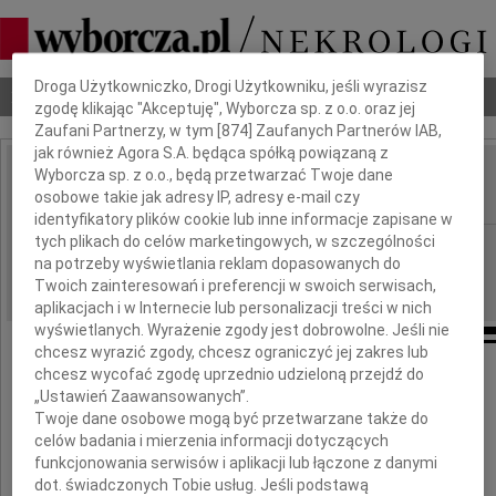
Dbamy o Twoją prywatność
Droga Użytkowniczko, Drogi Użytkowniku, jeśli wyrazisz
Nekrologi
Odeszli
Poradnik pogrzebowy
zgodę klikając "Akceptuję", Wyborcza sp. z o.o. oraz jej
Zaufani Partnerzy, w tym [
874
] Zaufanych Partnerów IAB,
jak również Agora S.A. będąca spółką powiązaną z
Wyborcza sp. z o.o., będą przetwarzać Twoje dane
Hubert Drzeniek
IMIĘ I NAZWISKO:
osobowe takie jak adresy IP, adresy e-mail czy
identyfikatory plików cookie lub inne informacje zapisane w
tych plikach do celów marketingowych, w szczególności
Wrocław
REGION:
na potrzeby wyświetlania reklam dopasowanych do
16.05.2017
DATA EMISJI:
Twoich zainteresowań i preferencji w swoich serwisach,
aplikacjach i w Internecie lub personalizacji treści w nich
wyświetlanych. Wyrażenie zgody jest dobrowolne. Jeśli nie
chcesz wyrazić zgody, chcesz ograniczyć jej zakres lub
chcesz wycofać zgodę uprzednio udzieloną przejdź do
Podziękowanie
„Ustawień Zaawansowanych”.
Twoje dane osobowe mogą być przetwarzane także do
Dziekanowi i Pracownikom
celów badania i mierzenia informacji dotyczących
funkcjonowania serwisów i aplikacji lub łączone z danymi
Wydziału Mechanicznego
dot. świadczonych Tobie usług. Jeśli podstawą