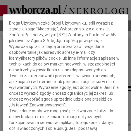
Dbamy o Twoją prywatność
Droga Użytkowniczko, Drogi Użytkowniku, jeśli wyrazisz
Nekrologi
Odeszli
Poradnik pogrzebowy
zgodę klikając "Akceptuję", Wyborcza sp. z o.o. oraz jej
Zaufani Partnerzy, w tym [
872
] Zaufanych Partnerów IAB,
jak również Agora S.A. będąca spółką powiązaną z
Wyborcza sp. z o.o., będą przetwarzać Twoje dane
Irena Opalska
IMIĘ I NAZWISKO:
osobowe takie jak adresy IP, adresy e-mail czy
identyfikatory plików cookie lub inne informacje zapisane w
tych plikach do celów marketingowych, w szczególności
Częstochowa
REGION:
na potrzeby wyświetlania reklam dopasowanych do
11.05.2017
DATA EMISJI:
Twoich zainteresowań i preferencji w swoich serwisach,
aplikacjach i w Internecie lub personalizacji treści w nich
wyświetlanych. Wyrażenie zgody jest dobrowolne. Jeśli nie
chcesz wyrazić zgody, chcesz ograniczyć jej zakres lub
chcesz wycofać zgodę uprzednio udzieloną przejdź do
Z żalem przyjęliśmy widomość o śmierci
„Ustawień Zaawansowanych”.
dr Ireny Opalskiej
Twoje dane osobowe mogą być przetwarzane także do
celów badania i mierzenia informacji dotyczących
funkcjonowania serwisów i aplikacji lub łączone z danymi
dr Irena Opalska należała do grona prekursorów
dot. świadczonych Tobie usług. Jeśli podstawą