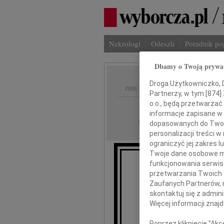
Nekrologi
Odeszli
Poradnik p
Dbamy o Twoją prywa
Droga Użytkowniczko, Dr
IMIĘ I NAZWISKO:
Partnerzy, w tym [
874
]
o.o., będą przetwarzać 
Szczecin
REGION:
informacje zapisane w
09.05.2017
DATA EMISJI:
dopasowanych do Twoich
personalizacji treści 
ograniczyć jej zakres
Twoje dane osobowe mo
funkcjonowania serwisó
przetwarzania Twoich da
R
Zaufanych Partnerów, 
skontaktuj się z admin
Więcej informacji znaj
wy
Poprzez kliknięcie "Ak