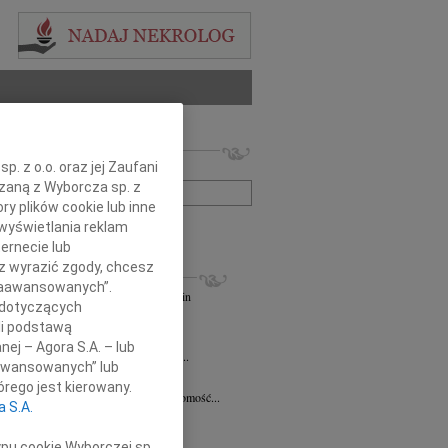
 nekrologów i wspomnień
. z o.o. oraz jej Zaufani
zwisko lub numer ogłoszenia:
ązaną z Wyborcza sp. z
ry plików cookie lub inne
wyświetlania reklam
+ szukanie zaawansowane
ernecie lub
sz wyrazić zgody, chcesz
KROLOGI
 Zaawansowanych”.
andra Szpaczyńska
29.07.2026
Szczecin
 dotyczących
lkim smutkiem i żalem przyjąłem...
li podstawą
7.2026
Szczecin
nej – Agora S.A. – lub
mec. Joannie Martyniuk-Plasze wyrazy...
aawansowanych” lub
rd Ciupak
08.07.2026
Szczecin
rego jest kierowany.
lkim smutkiem i żalem przyjąłem wiadomość...
a S.A.
sław Pietrzak
25.06.2026
Szczecin
lkim smutkiem i żalem przyjąłem...
ypu cookie Wyborczej sp.