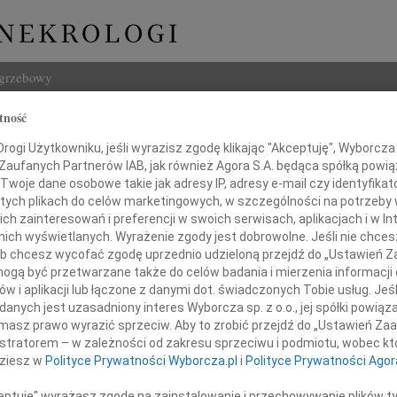
ogrzebowy
tność
Szukaj
ogi Użytkowniku, jeśli wyrazisz zgodę klikając "Akceptuję", Wyborcza sp
Imię i na
 Zaufanych Partnerów IAB, jak również Agora S.A. będąca spółką powi
Twoje dane osobowe takie jak adresy IP, adresy e-mail czy identyfikato
 tych plikach do celów marketingowych, w szczególności na potrzeby 
 zainteresowań i preferencji w swoich serwisach, aplikacjach i w Int
w nich wyświetlanych. Wyrażenie zgody jest dobrowolne. Jeśli nie chce
INNE NE
 lub chcesz wycofać zgodę uprzednio udzieloną przejdź do „Ustawień
Aleks
gą być przetwarzane także do celów badania i mierzenia informacji
Z wie
w i aplikacji lub łączone z danymi dot. świadczonych Tobie usług. Jeś
23.0
nych jest uzasadniony interes Wyborcza sp. z o.o., jej spółki powiąza
odzinie i Bliskim
Pani 
masz prawo wyrazić sprzeciw. Aby to zrobić przejdź do „Ustawień Z
Edwa
istratorem – w zależności od zakresu sprzeciwu i podmiotu, wobec któ
Z wie
dziesz w
Polityce Prywatności Wyborcza.pl
i
Polityce Prywatności Agor
Stani
razy szczerego współczucia
Z wie
ceptuję" wyrażasz zgodę na zainstalowanie i przechowywanie plików t