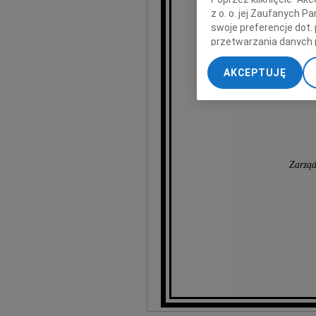
z o. o. jej Zaufanych 
swoje preferencje dot.
przetwarzania danych 
„Ustawienia zaawansow
Wald
AKCEPTUJĘ
My, nasi Zaufani Part
dokładnych danych geol
Przechowywanie informa
treści, badnie odbiorcó
Zarząd