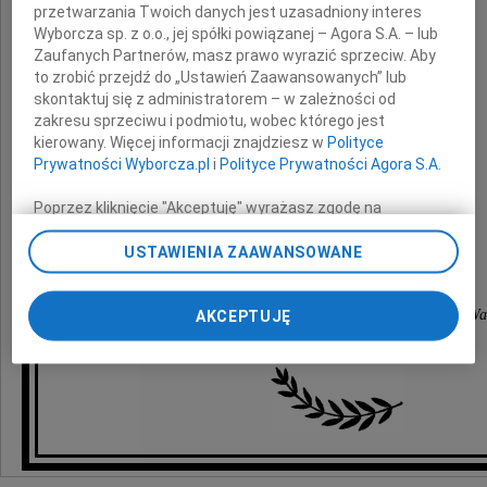
przetwarzania Twoich danych jest uzasadniony interes
wyrazy głębokiego współczucia
Wyborcza sp. z o.o., jej spółki powiązanej – Agora S.A. – lub
Zaufanych Partnerów, masz prawo wyrazić sprzeciw. Aby
z powodu śmierci
to zrobić przejdź do „Ustawień Zaawansowanych” lub
skontaktuj się z administratorem – w zależności od
zakresu sprzeciwu i podmiotu, wobec którego jest
Ojca
kierowany. Więcej informacji znajdziesz w
Polityce
Prywatności Wyborcza.pl
i
Polityce Prywatności Agora S.A.
Poprzez kliknięcie "Akceptuję" wyrażasz zgodę na
składają
zainstalowanie i przechowywanie plików typu cookie
Wyborczej sp. z o. o. jej Zaufanych Partnerów i Agora S.A.
USTAWIENIA ZAAWANSOWANE
na Twoim urządzeniu końcowym. Możesz też w każdej
Rektor, Senat, pedagodzy oraz pracownicy
chwili zmienić swoje preferencje dot. plików cookie,
Akademii Teatralnej im. Aleksandra Zelwerowicza w Wa
ponownie wywołując narzędzie do zarządzania Twoimi
AKCEPTUJĘ
preferencjami dot. przetwarzania danych poprzez
odnośnik „Ustawienia prywatności” w stopce serwisu i
przechodząc do sekcji „Ustawienia zaawansowane”.
Zmiana ustawień plików cookie możliwa jest także za
pomocą ustawień przeglądarki.
My, nasi Zaufani Partnerzy i Agora S.A. możemy