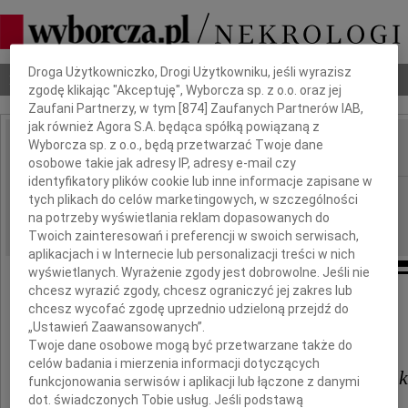
Dbamy o Twoją prywatność
Droga Użytkowniczko, Drogi Użytkowniku, jeśli wyrazisz
Nekrologi
Odeszli
Poradnik pogrzebowy
zgodę klikając "Akceptuję", Wyborcza sp. z o.o. oraz jej
Zaufani Partnerzy, w tym [
874
] Zaufanych Partnerów IAB,
jak również Agora S.A. będąca spółką powiązaną z
Wyborcza sp. z o.o., będą przetwarzać Twoje dane
IMIĘ I NAZWISKO:
osobowe takie jak adresy IP, adresy e-mail czy
identyfikatory plików cookie lub inne informacje zapisane w
Białystok
REGION:
tych plikach do celów marketingowych, w szczególności
na potrzeby wyświetlania reklam dopasowanych do
05.05.2017
DATA EMISJI:
Twoich zainteresowań i preferencji w swoich serwisach,
aplikacjach i w Internecie lub personalizacji treści w nich
wyświetlanych. Wyrażenie zgody jest dobrowolne. Jeśli nie
chcesz wyrazić zgody, chcesz ograniczyć jej zakres lub
chcesz wycofać zgodę uprzednio udzieloną przejdź do
Prorektorowi
„Ustawień Zaawansowanych”.
Twoje dane osobowe mogą być przetwarzane także do
celów badania i mierzenia informacji dotyczących
prof. dr hab. Wiesławowi Czołpińs
funkcjonowania serwisów i aplikacji lub łączone z danymi
dot. świadczonych Tobie usług. Jeśli podstawą