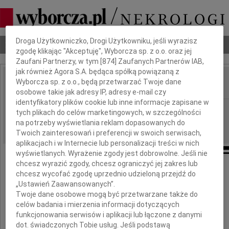
Dbamy o Twoją prywatność
Droga Użytkowniczko, Drogi Użytkowniku, jeśli wyrazisz
Nekrologi
Odeszli
Poradnik pogrzebowy
zgodę klikając "Akceptuję", Wyborcza sp. z o.o. oraz jej
Zaufani Partnerzy, w tym [
874
] Zaufanych Partnerów IAB,
jak również Agora S.A. będąca spółką powiązaną z
Wyborcza sp. z o.o., będą przetwarzać Twoje dane
IMIĘ I NAZWISKO:
osobowe takie jak adresy IP, adresy e-mail czy
identyfikatory plików cookie lub inne informacje zapisane w
Warszawa
REGION:
tych plikach do celów marketingowych, w szczególności
30.04.2010
na potrzeby wyświetlania reklam dopasowanych do
DATA EMISJI:
Twoich zainteresowań i preferencji w swoich serwisach,
aplikacjach i w Internecie lub personalizacji treści w nich
wyświetlanych. Wyrażenie zgody jest dobrowolne. Jeśli nie
chcesz wyrazić zgody, chcesz ograniczyć jej zakres lub
chcesz wycofać zgodę uprzednio udzieloną przejdź do
Rafałowi Grupińskiemu
„Ustawień Zaawansowanych”.
Twoje dane osobowe mogą być przetwarzane także do
celów badania i mierzenia informacji dotyczących
wyrazy głębokiego współczucia
funkcjonowania serwisów i aplikacji lub łączone z danymi
dot. świadczonych Tobie usług. Jeśli podstawą
z powodu śmierci