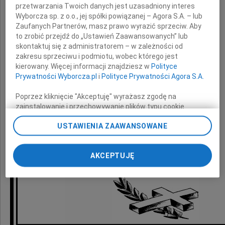
przetwarzania Twoich danych jest uzasadniony interes
Wyborcza sp. z o.o., jej spółki powiązanej – Agora S.A. – lub
Zaufanych Partnerów, masz prawo wyrazić sprzeciw. Aby
Taty
to zrobić przejdź do „Ustawień Zaawansowanych” lub
skontaktuj się z administratorem – w zależności od
zakresu sprzeciwu i podmiotu, wobec którego jest
kierowany. Więcej informacji znajdziesz w
Polityce
składa
Prywatności Wyborcza.pl
i
Polityce Prywatności Agora S.A.
Poprzez kliknięcie "Akceptuję" wyrażasz zgodę na
Małgorzata Kidawa-Błońska
zainstalowanie i przechowywanie plików typu cookie
oraz warszawska Platforma Obywatelska RP
Wyborczej sp. z o. o. jej Zaufanych Partnerów i Agora S.A.
USTAWIENIA ZAAWANSOWANE
na Twoim urządzeniu końcowym. Możesz też w każdej
chwili zmienić swoje preferencje dot. plików cookie,
ponownie wywołując narzędzie do zarządzania Twoimi
AKCEPTUJĘ
preferencjami dot. przetwarzania danych poprzez
odnośnik „Ustawienia prywatności” w stopce serwisu i
przechodząc do sekcji „Ustawienia zaawansowane”.
Zmiana ustawień plików cookie możliwa jest także za
pomocą ustawień przeglądarki.
My, nasi Zaufani Partnerzy i Agora S.A. możemy