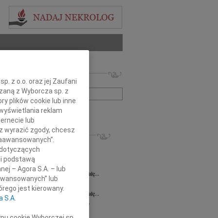
 nekrologów i wspomnień
. z o.o. oraz jej Zaufani
zwisko lub numer ogłoszenia:
ązaną z Wyborcza sp. z
ry plików cookie lub inne
wyświetlania reklam
+ szukanie zaawansowane
ernecie lub
sz wyrazić zgody, chcesz
KROLOGI
 Zaawansowanych”.
ława Sawaryn
31.07.2026
Wrocław
 dotyczących
a Zdzisława Sawaryn wieloletnia...
li podstawą
 Spychała
24.07.2026
Wrocław
nej – Agora S.A. – lub
lkim żalem żegnamy Ś.P. Pawła Spychałę...
aawansowanych” lub
 Spychała
22.07.2026
Wrocław
rego jest kierowany.
lkim żalem żegnamy Ś.P. Pawła Spychałę...
a S.A.
ław Barszczewski
21.07.2026
Wrocław
bokim smutkiem i żalem przyjęliśmy...
ypu cookie Wyborczej sp.