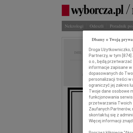
Nekrologi
Odeszli
Poradnik p
Dbamy o Twoją prywa
Stanis
Droga Użytkowniczko, Dr
IMIĘ I NAZWISKO:
Partnerzy, w tym [
874
]
o.o., będą przetwarzać 
Wrocław
REGION:
informacje zapisane w
dopasowanych do Twoich
02.05.2017
DATA EMISJI:
personalizacji treści 
ograniczyć jej zakres
Twoje dane osobowe mo
funkcjonowania serwisó
27
przetwarzania Twoich da
Zaufanych Partnerów, 
skontaktuj się z admin
dr 
Więcej informacji znaj
Poprzez kliknięcie "Ak