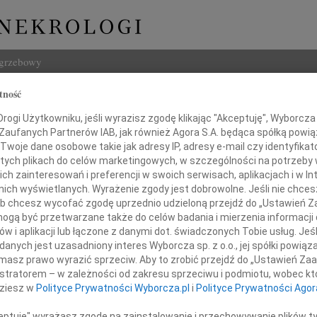
ogrzebowy
tność
Szukaj
ław Kwoka
ogi Użytkowniku, jeśli wyrazisz zgodę klikając "Akceptuję", Wyborcza sp
Imię i na
 Zaufanych Partnerów IAB, jak również Agora S.A. będąca spółką powi
Twoje dane osobowe takie jak adresy IP, adresy e-mail czy identyfikato
 tych plikach do celów marketingowych, w szczególności na potrzeby 
 zainteresowań i preferencji w swoich serwisach, aplikacjach i w Int
w nich wyświetlanych. Wyrażenie zgody jest dobrowolne. Jeśli nie chce
INNE NE
 lub chcesz wycofać zgodę uprzednio udzieloną przejdź do „Ustawień
Zdzis
gą być przetwarzane także do celów badania i mierzenia informacji
Zmarł
w i aplikacji lub łączone z danymi dot. świadczonych Tobie usług. Jeś
Paweł
 kwietnia 2017 roku odszedł
nych jest uzasadniony interes Wyborcza sp. z o.o., jej spółki powiąza
Z wie
masz prawo wyrazić sprzeciw. Aby to zrobić przejdź do „Ustawień Z
Paweł
istratorem – w zależności od zakresu sprzeciwu i podmiotu, wobec któ
Z wie
Stanisław Kwoka
dziesz w
Polityce Prywatności Wyborcza.pl
i
Polityce Prywatności Agor
Zdzis
Z głę
ceptuję" wyrażasz zgodę na zainstalowanie i przechowywanie plików t