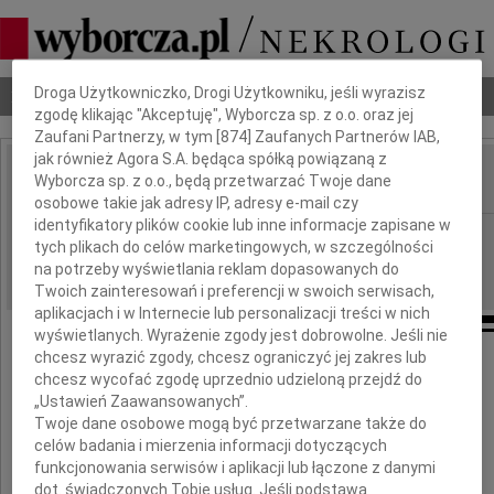
Dbamy o Twoją prywatność
Droga Użytkowniczko, Drogi Użytkowniku, jeśli wyrazisz
Nekrologi
Odeszli
Poradnik pogrzebowy
zgodę klikając "Akceptuję", Wyborcza sp. z o.o. oraz jej
Zaufani Partnerzy, w tym [
874
] Zaufanych Partnerów IAB,
jak również Agora S.A. będąca spółką powiązaną z
Wyborcza sp. z o.o., będą przetwarzać Twoje dane
IMIĘ I NAZWISKO:
osobowe takie jak adresy IP, adresy e-mail czy
identyfikatory plików cookie lub inne informacje zapisane w
Warszawa
REGION:
tych plikach do celów marketingowych, w szczególności
30.04.2010
DATA EMISJI:
na potrzeby wyświetlania reklam dopasowanych do
Twoich zainteresowań i preferencji w swoich serwisach,
aplikacjach i w Internecie lub personalizacji treści w nich
wyświetlanych. Wyrażenie zgody jest dobrowolne. Jeśli nie
chcesz wyrazić zgody, chcesz ograniczyć jej zakres lub
chcesz wycofać zgodę uprzednio udzieloną przejdź do
Drogiemu Koledze
„Ustawień Zaawansowanych”.
Twoje dane osobowe mogą być przetwarzane także do
celów badania i mierzenia informacji dotyczących
dr. Maciejowi Sterlińskiemu
funkcjonowania serwisów i aplikacji lub łączone z danymi
dot. świadczonych Tobie usług. Jeśli podstawą