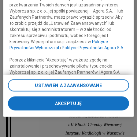
przetwarzania Twoich danych jest uzasadniony interes
serdeczne wyrazy współczucia
Wyborcza sp. z o.o., jej spółki powiązanej – Agora S.A. – lub
z powodu śmierci
Zaufanych Partnerów, masz prawo wyrazić sprzeciw. Aby
to zrobić przejdź do „Ustawień Zaawansowanych” lub
skontaktuj się z administratorem – w zależności od
zakresu sprzeciwu i podmiotu, wobec którego jest
Taty
kierowany. Więcej informacji znajdziesz w
Polityce
Prywatności Wyborcza.pl
i
Polityce Prywatności Agora S.A.
Poprzez kliknięcie "Akceptuję" wyrażasz zgodę na
oraz słowa otuchy Jego
zainstalowanie i przechowywanie plików typu cookie
Wyborczej sp. z o. o. jej Zaufanych Partnerów i Agora S.A.
na Twoim urządzeniu końcowym. Możesz też w każdej
Bliskim
chwili zmienić swoje preferencje dot. plików cookie,
USTAWIENIA ZAAWANSOWANE
ponownie wywołując narzędzie do zarządzania Twoimi
preferencjami dot. przetwarzania danych poprzez
składają
odnośnik „Ustawienia prywatności” w stopce serwisu i
AKCEPTUJĘ
przechodząc do sekcji „Ustawienia zaawansowane”.
Zmiana ustawień plików cookie możliwa jest także za
kierownik, koleżanki i koledzy
pomocą ustawień przeglądarki.
z II Kliniki Choroby Wieńcowej
My, nasi Zaufani Partnerzy i Agora S.A. możemy
Instytutu Kardiologii w Warszawie