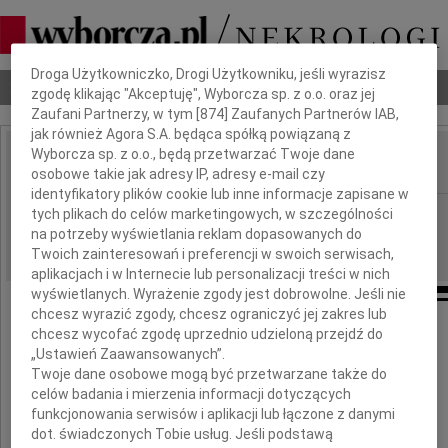
Dbamy o Twoją prywatność
Droga Użytkowniczko, Drogi Użytkowniku, jeśli wyrazisz
Nekrologi
Odeszli
Poradnik pogrzebowy
zgodę klikając "Akceptuję", Wyborcza sp. z o.o. oraz jej
Zaufani Partnerzy, w tym [
874
] Zaufanych Partnerów IAB,
jak również Agora S.A. będąca spółką powiązaną z
Wyborcza sp. z o.o., będą przetwarzać Twoje dane
osobowe takie jak adresy IP, adresy e-mail czy
IMIĘ I NAZWISKO:
identyfikatory plików cookie lub inne informacje zapisane w
Wrocław
tych plikach do celów marketingowych, w szczególności
REGION:
na potrzeby wyświetlania reklam dopasowanych do
26.04.2017
DATA EMISJI:
Twoich zainteresowań i preferencji w swoich serwisach,
aplikacjach i w Internecie lub personalizacji treści w nich
wyświetlanych. Wyrażenie zgody jest dobrowolne. Jeśli nie
chcesz wyrazić zgody, chcesz ograniczyć jej zakres lub
chcesz wycofać zgodę uprzednio udzieloną przejdź do
Z głębokim żalem zawiadamiamy, że zmarła
„Ustawień Zaawansowanych”.
Twoje dane osobowe mogą być przetwarzane także do
celów badania i mierzenia informacji dotyczących
Bronisława Violetta
funkcjonowania serwisów i aplikacji lub łączone z danymi
dot. świadczonych Tobie usług. Jeśli podstawą