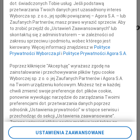
dot. świadczonych Tobie usług. Jeśli podstawą
przetwarzania Twoich danych jest uzasadniony interes
Wyborcza sp. z o.o., jej spółki powiązanej – Agora S.A. – lub
Zaufanych Partnerów, masz prawo wyrazić sprzeciw. Aby
Prof. Magdaleny Abakano
to zrobić przejdź do „Ustawień Zaawansowanych” lub
skontaktuj się z administratorem – w zależności od
zakresu sprzeciwu i podmiotu, wobec którego jest
wybitnej polskiej rzeźbiarki,
kierowany. Więcej informacji znajdziesz w
Polityce
laureatki wielu prestiżowych nagród,
Prywatności Wyborcza.pl
i
Polityce Prywatności Agora S.A.
artystki o światowej sławie
otwartej na nowoczesne technologie,
Poprzez kliknięcie "Akceptuję" wyrażasz zgodę na
autorki ponadczasowych dzieł
zainstalowanie i przechowywanie plików typu cookie
Wyborczej sp. z o. o. jej Zaufanych Partnerów i Agora S.A.
na Twoim urządzeniu końcowym. Możesz też w każdej
chwili zmienić swoje preferencje dot. plików cookie,
ponownie wywołując narzędzie do zarządzania Twoimi
preferencjami dot. przetwarzania danych poprzez
odnośnik „Ustawienia prywatności” w stopce serwisu i
przechodząc do sekcji „Ustawienia zaawansowane”.
Zmiana ustawień plików cookie możliwa jest także za
pomocą ustawień przeglądarki.
wyrazy głębokiego współczucia
USTAWIENIA ZAAWANSOWANE