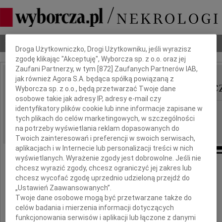
Dbamy o Twoją prywatność
Nekrologi
Odeszli
Poradnik pogrzebowy
Droga Użytkowniczko, Drogi Użytkowniku, jeśli wyrazisz
zgodę klikając "Akceptuję", Wyborcza sp. z o.o. oraz jej
Zaufani Partnerzy, w tym [
872
] Zaufanych Partnerów IAB,
jak również Agora S.A. będąca spółką powiązaną z
Magdalena Abakanowic
IMIĘ I NAZWISKO:
Wyborcza sp. z o.o., będą przetwarzać Twoje dane
osobowe takie jak adresy IP, adresy e-mail czy
identyfikatory plików cookie lub inne informacje zapisane w
Rzeszów
REGION:
tych plikach do celów marketingowych, w szczególności
24.04.2017
DATA EMISJI:
na potrzeby wyświetlania reklam dopasowanych do
Twoich zainteresowań i preferencji w swoich serwisach,
aplikacjach i w Internecie lub personalizacji treści w nich
wyświetlanych. Wyrażenie zgody jest dobrowolne. Jeśli nie
chcesz wyrazić zgody, chcesz ograniczyć jej zakres lub
Z głębokim smutkiem i żalem
chcesz wycofać zgodę uprzednio udzieloną przejdź do
przyjęliśmy wiadomość o śmierci
„Ustawień Zaawansowanych”.
w dniu 21 kwietnia 2017 roku
Twoje dane osobowe mogą być przetwarzane także do
celów badania i mierzenia informacji dotyczących
funkcjonowania serwisów i aplikacji lub łączone z danymi