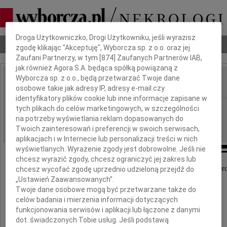
Dbamy o Twoją prywatność
Droga Użytkowniczko, Drogi Użytkowniku, jeśli wyrazisz
Nekrologi
Odeszli
Poradnik pogrzebowy
zgodę klikając "Akceptuję", Wyborcza sp. z o.o. oraz jej
Zaufani Partnerzy, w tym [
874
] Zaufanych Partnerów IAB,
jak również Agora S.A. będąca spółką powiązaną z
Wyborcza sp. z o.o., będą przetwarzać Twoje dane
osobowe takie jak adresy IP, adresy e-mail czy
IMIĘ I NAZWISKO:
identyfikatory plików cookie lub inne informacje zapisane w
Częstochowa
tych plikach do celów marketingowych, w szczególności
REGION:
na potrzeby wyświetlania reklam dopasowanych do
21.04.2017
DATA EMISJI:
Twoich zainteresowań i preferencji w swoich serwisach,
aplikacjach i w Internecie lub personalizacji treści w nich
wyświetlanych. Wyrażenie zgody jest dobrowolne. Jeśli nie
chcesz wyrazić zgody, chcesz ograniczyć jej zakres lub
Wyrazy głębokiego współczucia z powodu śmierc
chcesz wycofać zgodę uprzednio udzieloną przejdź do
„Ustawień Zaawansowanych”.
Twoje dane osobowe mogą być przetwarzane także do
Ojca
celów badania i mierzenia informacji dotyczących
funkcjonowania serwisów i aplikacji lub łączone z danymi
dot. świadczonych Tobie usług. Jeśli podstawą