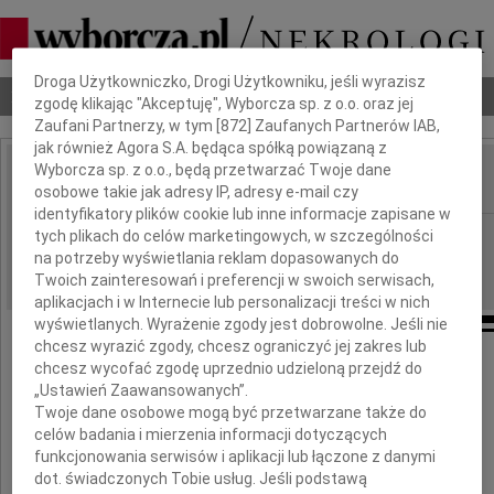
Dbamy o Twoją prywatność
Droga Użytkowniczko, Drogi Użytkowniku, jeśli wyrazisz
Nekrologi
Odeszli
Poradnik pogrzebowy
zgodę klikając "Akceptuję", Wyborcza sp. z o.o. oraz jej
Zaufani Partnerzy, w tym [
872
] Zaufanych Partnerów IAB,
jak również Agora S.A. będąca spółką powiązaną z
Wyborcza sp. z o.o., będą przetwarzać Twoje dane
osobowe takie jak adresy IP, adresy e-mail czy
IMIĘ I NAZWISKO:
identyfikatory plików cookie lub inne informacje zapisane w
Warszawa
tych plikach do celów marketingowych, w szczególności
REGION:
na potrzeby wyświetlania reklam dopasowanych do
30.04.2010
DATA EMISJI:
Twoich zainteresowań i preferencji w swoich serwisach,
aplikacjach i w Internecie lub personalizacji treści w nich
wyświetlanych. Wyrażenie zgody jest dobrowolne. Jeśli nie
chcesz wyrazić zgody, chcesz ograniczyć jej zakres lub
chcesz wycofać zgodę uprzednio udzieloną przejdź do
Naszej Koleżance
„Ustawień Zaawansowanych”.
Twoje dane osobowe mogą być przetwarzane także do
Małgosi Zawadzkiej
celów badania i mierzenia informacji dotyczących
funkcjonowania serwisów i aplikacji lub łączone z danymi
dot. świadczonych Tobie usług. Jeśli podstawą
wyrazy głębokiego współczucia