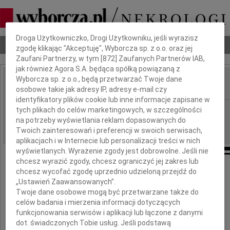
Dbamy o Twoją prywatność
Droga Użytkowniczko, Drogi Użytkowniku, jeśli wyrazisz
Nekrologi
Odeszli
Poradnik pogrzebowy
zgodę klikając "Akceptuję", Wyborcza sp. z o.o. oraz jej
Zaufani Partnerzy, w tym [
872
] Zaufanych Partnerów IAB,
jak również Agora S.A. będąca spółką powiązaną z
Wyborcza sp. z o.o., będą przetwarzać Twoje dane
osobowe takie jak adresy IP, adresy e-mail czy
IMIĘ I NAZWISKO:
identyfikatory plików cookie lub inne informacje zapisane w
Radom
tych plikach do celów marketingowych, w szczególności
REGION:
na potrzeby wyświetlania reklam dopasowanych do
14.04.2017
DATA EMISJI:
Twoich zainteresowań i preferencji w swoich serwisach,
aplikacjach i w Internecie lub personalizacji treści w nich
wyświetlanych. Wyrażenie zgody jest dobrowolne. Jeśli nie
chcesz wyrazić zgody, chcesz ograniczyć jej zakres lub
Panu
chcesz wycofać zgodę uprzednio udzieloną przejdź do
„Ustawień Zaawansowanych”.
Twoje dane osobowe mogą być przetwarzane także do
Marcinowi Iskrze
celów badania i mierzenia informacji dotyczących
funkcjonowania serwisów i aplikacji lub łączone z danymi
wyrazy głębokiego współczucia
dot. świadczonych Tobie usług. Jeśli podstawą