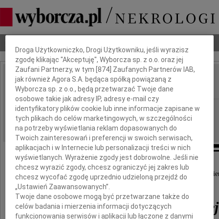
Dbamy o Twoją prywatność
Nekrologi
Odeszli
Poradnik pogrzebowy
Droga Użytkowniczko, Drogi Użytkowniku, jeśli wyrazisz
zgodę klikając "Akceptuję", Wyborcza sp. z o.o. oraz jej
Zaufani Partnerzy, w tym [
874
] Zaufanych Partnerów IAB,
Stefania Grodzieńska
jak również Agora S.A. będąca spółką powiązaną z
IMIĘ I NAZWISKO:
Wyborcza sp. z o.o., będą przetwarzać Twoje dane
osobowe takie jak adresy IP, adresy e-mail czy
Warszawa
identyfikatory plików cookie lub inne informacje zapisane w
REGION:
tych plikach do celów marketingowych, w szczególności
30.04.2010
DATA EMISJI:
na potrzeby wyświetlania reklam dopasowanych do
Twoich zainteresowań i preferencji w swoich serwisach,
aplikacjach i w Internecie lub personalizacji treści w nich
wyświetlanych. Wyrażenie zgody jest dobrowolne. Jeśli nie
chcesz wyrazić zgody, chcesz ograniczyć jej zakres lub
Z wielkim smutkiem przyjąłem wiadomość o śmier
chcesz wycofać zgodę uprzednio udzieloną przejdź do
„Ustawień Zaawansowanych”.
Twoje dane osobowe mogą być przetwarzane także do
Stefanii Grodzieńskiej
celów badania i mierzenia informacji dotyczących
funkcjonowania serwisów i aplikacji lub łączone z danymi