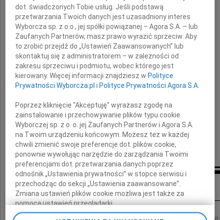
dot. świadczonych Tobie usług. Jeśli podstawą
przetwarzania Twoich danych jest uzasadniony interes
Pierwszej Damy Polskiego Humoru
Wyborcza sp. z o.o., jej spółki powiązanej – Agora S.A. – lub
Zaufanych Partnerów, masz prawo wyrazić sprzeciw. Aby
to zrobić przejdź do „Ustawień Zaawansowanych” lub
skontaktuj się z administratorem – w zależności od
Rodzinie i Bliskim
zakresu sprzeciwu i podmiotu, wobec którego jest
kierowany. Więcej informacji znajdziesz w
Polityce
Prywatności Wyborcza.pl
i
Polityce Prywatności Agora S.A.
składam wyrazy głębokiego współczucia
Poprzez kliknięcie "Akceptuję" wyrażasz zgodę na
zainstalowanie i przechowywanie plików typu cookie
Wyborczej sp. z o. o. jej Zaufanych Partnerów i Agora S.A.
Jacek Kozłowski
na Twoim urządzeniu końcowym. Możesz też w każdej
Wojewoda Mazowiecki
chwili zmienić swoje preferencje dot. plików cookie,
ponownie wywołując narzędzie do zarządzania Twoimi
preferencjami dot. przetwarzania danych poprzez
odnośnik „Ustawienia prywatności” w stopce serwisu i
Inne kondolencje
przechodząc do sekcji „Ustawienia zaawansowane”.
Zmiana ustawień plików cookie możliwa jest także za
pomocą ustawień przeglądarki.
Z głębokim smutkiem przyjęliśmy wiadomość o śmierci Pani Stefanii Grodzieńskiej 