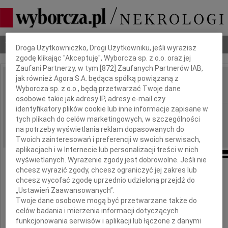
Dbamy o Twoją prywatność
Nekrologi
Odeszli
Poradnik pogrzebowy
Droga Użytkowniczko, Drogi Użytkowniku, jeśli wyrazisz
zgodę klikając "Akceptuję", Wyborcza sp. z o.o. oraz jej
Zaufani Partnerzy, w tym [
872
] Zaufanych Partnerów IAB,
jak również Agora S.A. będąca spółką powiązaną z
Jerzy Adam Vetulani
Wyborcza sp. z o.o., będą przetwarzać Twoje dane
IMIĘ I NAZWISKO:
osobowe takie jak adresy IP, adresy e-mail czy
identyfikatory plików cookie lub inne informacje zapisane w
Kraków, Łódź
REGION:
tych plikach do celów marketingowych, w szczególności
10.04.2017
DATA EMISJI:
na potrzeby wyświetlania reklam dopasowanych do
Twoich zainteresowań i preferencji w swoich serwisach,
aplikacjach i w Internecie lub personalizacji treści w nich
wyświetlanych. Wyrażenie zgody jest dobrowolne. Jeśli nie
chcesz wyrazić zgody, chcesz ograniczyć jej zakres lub
chcesz wycofać zgodę uprzednio udzieloną przejdź do
Z głębokim żalem i smutkiem
„Ustawień Zaawansowanych”.
przyjęliśmy wiadomość o śmierci
Twoje dane osobowe mogą być przetwarzane także do
celów badania i mierzenia informacji dotyczących
funkcjonowania serwisów i aplikacji lub łączone z danymi