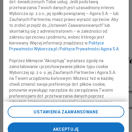
dot. świadczonych Tobie usług. Jeśli podstawą
przetwarzania Twoich danych jest uzasadniony interes
Wyborcza sp. z o.o., jej spółki powiązanej – Agora S.A. – lub
Zaufanych Partnerów, masz prawo wyrazić sprzeciw. Aby
to zrobić przejdź do „Ustawień Zaawansowanych” lub
skontaktuj się z administratorem – w zależności od
zakresu sprzeciwu i podmiotu, wobec którego jest
kierowany. Więcej informacji znajdziesz w
Polityce
Profesora
Prywatności Wyborcza.pl
i
Polityce Prywatności Agora S.A.
Jerzego Adama Vetulani
Poprzez kliknięcie "Akceptuję" wyrażasz zgodę na
zainstalowanie i przechowywanie plików typu cookie
Wyborczej sp. z o. o. jej Zaufanych Partnerów i Agora S.A.
na Twoim urządzeniu końcowym. Możesz też w każdej
W osobie Pana Profesora
chwili zmienić swoje preferencje dot. plików cookie,
straciliśmy wybitnego polskiego neurobiologa,
ponownie wywołując narzędzie do zarządzania Twoimi
biochemika, specjalistę w zakresie funkcjonowania ludzki
preferencjami dot. przetwarzania danych poprzez
odnośnik „Ustawienia prywatności” w stopce serwisu i
Wyjątkowego Człowieka o otwartym umyśle,
życzliwego dla ludzi, dzielącego się chętnie swoją wi
przechodząc do sekcji „Ustawienia zaawansowane”.
USTAWIENIA ZAAWANSOWANE
Zmiana ustawień plików cookie możliwa jest także za
Łączymy się w bólu
pomocą ustawień przeglądarki.
i składamy wyrazy głębokiego współczucia
AKCEPTUJĘ
My, nasi Zaufani Partnerzy i Agora S.A. możemy