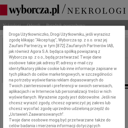
Dbamy o Twoją prywatność
Nekrologi
Odeszli
Poradnik pogrzebowy
Droga Użytkowniczko, Drogi Użytkowniku, jeśli wyrazisz
zgodę klikając "Akceptuję", Wyborcza sp. z o.o. oraz jej
Zaufani Partnerzy, w tym [
872
] Zaufanych Partnerów IAB,
Antoni Górecki
IMIĘ I NAZWISKO:
jak również Agora S.A. będąca spółką powiązaną z
Wyborcza sp. z o.o., będą przetwarzać Twoje dane
osobowe takie jak adresy IP, adresy e-mail czy
Warszawa
REGION:
identyfikatory plików cookie lub inne informacje zapisane w
30.04.2010
DATA EMISJI:
tych plikach do celów marketingowych, w szczególności
na potrzeby wyświetlania reklam dopasowanych do
Twoich zainteresowań i preferencji w swoich serwisach,
aplikacjach i w Internecie lub personalizacji treści w nich
wyświetlanych. Wyrażenie zgody jest dobrowolne. Jeśli nie
chcesz wyrazić zgody, chcesz ograniczyć jej zakres lub
Pani
chcesz wycofać zgodę uprzednio udzieloną przejdź do
„Ustawień Zaawansowanych”.
Twoje dane osobowe mogą być przetwarzane także do
Irenie Wojtczak-Góreckiej
celów badania i mierzenia informacji dotyczących