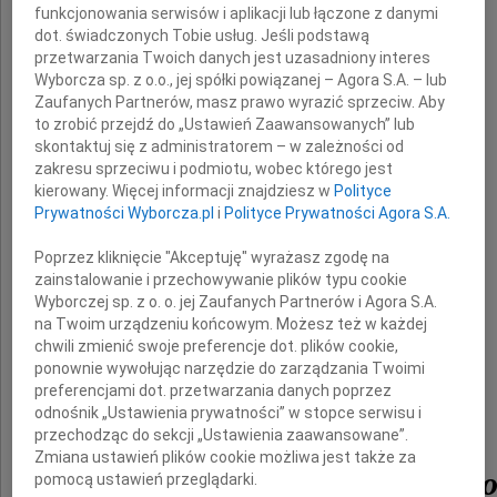
funkcjonowania serwisów i aplikacji lub łączone z danymi
dot. świadczonych Tobie usług. Jeśli podstawą
przetwarzania Twoich danych jest uzasadniony interes
byłemu członkowi Rady Nadzorczej
Wyborcza sp. z o.o., jej spółki powiązanej – Agora S.A. – lub
Zaufanych Partnerów, masz prawo wyrazić sprzeciw. Aby
to zrobić przejdź do „Ustawień Zaawansowanych” lub
skontaktuj się z administratorem – w zależności od
wyrazy szczerego współczucia
zakresu sprzeciwu i podmiotu, wobec którego jest
kierowany. Więcej informacji znajdziesz w
Polityce
z powodu śmierci
Prywatności Wyborcza.pl
i
Polityce Prywatności Agora S.A.
Męża
Poprzez kliknięcie "Akceptuję" wyrażasz zgodę na
zainstalowanie i przechowywanie plików typu cookie
Wyborczej sp. z o. o. jej Zaufanych Partnerów i Agora S.A.
na Twoim urządzeniu końcowym. Możesz też w każdej
chwili zmienić swoje preferencje dot. plików cookie,
ponownie wywołując narzędzie do zarządzania Twoimi
preferencjami dot. przetwarzania danych poprzez
odnośnik „Ustawienia prywatności” w stopce serwisu i
przechodząc do sekcji „Ustawienia zaawansowane”.
Zmiana ustawień plików cookie możliwa jest także za
Antoniego Góreckieg
pomocą ustawień przeglądarki.