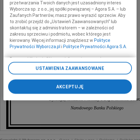
przetwarzania Twoich danych jest uzasadniony interes
Wyborcza sp. z o.o., jej spółki powiązanej – Agora S.A. – lub
Zaufanych Partnerów, masz prawo wyrazić sprzeciw. Aby
z powodu śmierci
to zrobić przejdź do „Ustawień Zaawansowanych” lub
skontaktuj się z administratorem – w zależności od
zakresu sprzeciwu i podmiotu, wobec którego jest
kierowany. Więcej informacji znajdziesz w
Polityce
Prywatności Wyborcza.pl
i
Polityce Prywatności Agora S.A.
Mamy
Poprzez kliknięcie "Akceptuję" wyrażasz zgodę na
zainstalowanie i przechowywanie plików typu cookie
USTAWIENIA ZAAWANSOWANE
Wyborczej sp. z o. o. jej Zaufanych Partnerów i Agora S.A.
na Twoim urządzeniu końcowym. Możesz też w każdej
składają
chwili zmienić swoje preferencje dot. plików cookie,
AKCEPTUJĘ
ponownie wywołując narzędzie do zarządzania Twoimi
preferencjami dot. przetwarzania danych poprzez
Dyrekcja, koleżanki i koledzy z Departamentu Ochr
odnośnik „Ustawienia prywatności” w stopce serwisu i
Narodowego Banku Polskiego
przechodząc do sekcji „Ustawienia zaawansowane”.
Zmiana ustawień plików cookie możliwa jest także za
pomocą ustawień przeglądarki.
My, nasi Zaufani Partnerzy i Agora S.A. możemy