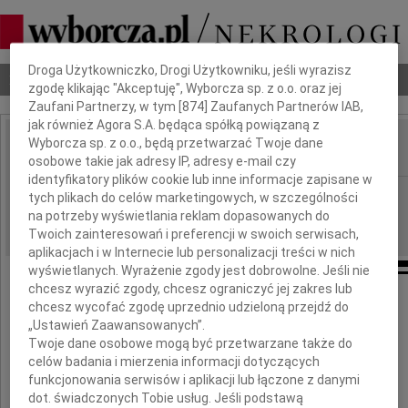
Dbamy o Twoją prywatność
Droga Użytkowniczko, Drogi Użytkowniku, jeśli wyrazisz
Nekrologi
Odeszli
Poradnik pogrzebowy
zgodę klikając "Akceptuję", Wyborcza sp. z o.o. oraz jej
Zaufani Partnerzy, w tym [
874
] Zaufanych Partnerów IAB,
jak również Agora S.A. będąca spółką powiązaną z
Wyborcza sp. z o.o., będą przetwarzać Twoje dane
IMIĘ I NAZWISKO:
osobowe takie jak adresy IP, adresy e-mail czy
identyfikatory plików cookie lub inne informacje zapisane w
Warszawa
REGION:
tych plikach do celów marketingowych, w szczególności
na potrzeby wyświetlania reklam dopasowanych do
30.04.2010
DATA EMISJI:
Twoich zainteresowań i preferencji w swoich serwisach,
aplikacjach i w Internecie lub personalizacji treści w nich
wyświetlanych. Wyrażenie zgody jest dobrowolne. Jeśli nie
chcesz wyrazić zgody, chcesz ograniczyć jej zakres lub
chcesz wycofać zgodę uprzednio udzieloną przejdź do
Serdeczne wyrazy współczucia Panu
„Ustawień Zaawansowanych”.
Twoje dane osobowe mogą być przetwarzane także do
celów badania i mierzenia informacji dotyczących
funkcjonowania serwisów i aplikacji lub łączone z danymi
dot. świadczonych Tobie usług. Jeśli podstawą
Krzysztofowi Osickiemu