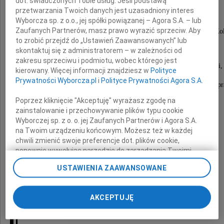
dot. świadczonych Tobie usług. Jeśli podstawą
przetwarzania Twoich danych jest uzasadniony interes
Wyborcza sp. z o.o., jej spółki powiązanej – Agora S.A. – lub
Zaufanych Partnerów, masz prawo wyrazić sprzeciw. Aby
Z głębokim smutkiem żegnamy naszego dobrego Kol
to zrobić przejdź do „Ustawień Zaawansowanych” lub
Mentora i Nauczyciela młodej kadry.
skontaktuj się z administratorem – w zależności od
zakresu sprzeciwu i podmiotu, wobec którego jest
Dziękujemy Karolu za 23 lata spędzone z nami,
kierowany. Więcej informacji znajdziesz w
Polityce
za współtworzenie historii Medimu,
Prywatności Wyborcza.pl
i
Polityce Prywatności Agora S.A.
za zaangażowanie i pasję, jaką wkładałeś w swoją pr
Poprzez kliknięcie "Akceptuję" wyrażasz zgodę na
zainstalowanie i przechowywanie plików typu cookie
Wyborczej sp. z o. o. jej Zaufanych Partnerów i Agora S.A.
na Twoim urządzeniu końcowym. Możesz też w każdej
chwili zmienić swoje preferencje dot. plików cookie,
ponownie wywołując narzędzie do zarządzania Twoimi
Wyrazy współczucia
preferencjami dot. przetwarzania danych poprzez
USTAWIENIA ZAAWANSOWANE
odnośnik „Ustawienia prywatności” w stopce serwisu i
przechodząc do sekcji „Ustawienia zaawansowane”.
Rodzinie i Najbliższym
Zmiana ustawień plików cookie możliwa jest także za
AKCEPTUJĘ
pomocą ustawień przeglądarki.
My, nasi Zaufani Partnerzy i Agora S.A. możemy