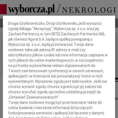
Dbamy o Twoją prywatność
Nekrologi
Odeszli
Poradnik pogrzebowy
Droga Użytkowniczko, Drogi Użytkowniku, jeśli wyrazisz
zgodę klikając "Akceptuję", Wyborcza sp. z o.o. oraz jej
Zaufani Partnerzy, w tym [
872
] Zaufanych Partnerów IAB,
jak również Agora S.A. będąca spółką powiązaną z
Karol Lewkowicz
Wyborcza sp. z o.o., będą przetwarzać Twoje dane
IMIĘ I NAZWISKO:
osobowe takie jak adresy IP, adresy e-mail czy
identyfikatory plików cookie lub inne informacje zapisane w
Zielona Góra
REGION:
tych plikach do celów marketingowych, w szczególności
07.04.2017
na potrzeby wyświetlania reklam dopasowanych do
DATA EMISJI:
Twoich zainteresowań i preferencji w swoich serwisach,
aplikacjach i w Internecie lub personalizacji treści w nich
wyświetlanych. Wyrażenie zgody jest dobrowolne. Jeśli nie
chcesz wyrazić zgody, chcesz ograniczyć jej zakres lub
chcesz wycofać zgodę uprzednio udzieloną przejdź do
Dnia 4 kwietnia 2017 roku odszedł od nas
„Ustawień Zaawansowanych”.
wieloletni, zasłużony pracownik, wybitny specjalis
Twoje dane osobowe mogą być przetwarzane także do
celów badania i mierzenia informacji dotyczących
funkcjonowania serwisów i aplikacji lub łączone z danymi
Karol Lewkowicz