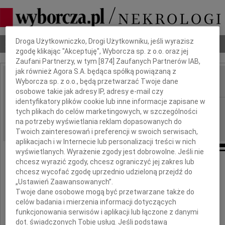
Dbamy o Twoją prywatność
Droga Użytkowniczko, Drogi Użytkowniku, jeśli wyrazisz
Nekrologi
Odeszli
Poradnik pogrzebowy
zgodę klikając "Akceptuję", Wyborcza sp. z o.o. oraz jej
Zaufani Partnerzy, w tym [
874
] Zaufanych Partnerów IAB,
jak również Agora S.A. będąca spółką powiązaną z
Wyborcza sp. z o.o., będą przetwarzać Twoje dane
IMIĘ I NAZWISKO:
osobowe takie jak adresy IP, adresy e-mail czy
identyfikatory plików cookie lub inne informacje zapisane w
Warszawa
REGION:
tych plikach do celów marketingowych, w szczególności
30.04.2010
na potrzeby wyświetlania reklam dopasowanych do
DATA EMISJI:
Twoich zainteresowań i preferencji w swoich serwisach,
aplikacjach i w Internecie lub personalizacji treści w nich
wyświetlanych. Wyrażenie zgody jest dobrowolne. Jeśli nie
chcesz wyrazić zgody, chcesz ograniczyć jej zakres lub
chcesz wycofać zgodę uprzednio udzieloną przejdź do
Drogiej
„Ustawień Zaawansowanych”.
Twoje dane osobowe mogą być przetwarzane także do
celów badania i mierzenia informacji dotyczących
Grażynce
funkcjonowania serwisów i aplikacji lub łączone z danymi
dot. świadczonych Tobie usług. Jeśli podstawą