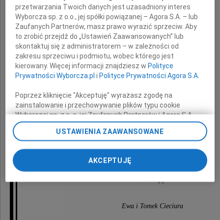
przetwarzania Twoich danych jest uzasadniony interes
Wyborcza sp. z o.o., jej spółki powiązanej – Agora S.A. – lub
wyrazy głębokiego współczucia
Zaufanych Partnerów, masz prawo wyrazić sprzeciw. Aby
z powodu śmierci
to zrobić przejdź do „Ustawień Zaawansowanych” lub
skontaktuj się z administratorem – w zależności od
zakresu sprzeciwu i podmiotu, wobec którego jest
Męża
kierowany. Więcej informacji znajdziesz w
Polityce
Prywatności Wyborcza.pl
i
Polityce Prywatności Agora S.A.
Poprzez kliknięcie "Akceptuję" wyrażasz zgodę na
zainstalowanie i przechowywanie plików typu cookie
Wyborczej sp. z o. o. jej Zaufanych Partnerów i Agora S.A.
na Twoim urządzeniu końcowym. Możesz też w każdej
USTAWIENIA ZAAWANSOWANE
chwili zmienić swoje preferencje dot. plików cookie,
Stanisława Góry
ponownie wywołując narzędzie do zarządzania Twoimi
preferencjami dot. przetwarzania danych poprzez
AKCEPTUJĘ
odnośnik „Ustawienia prywatności” w stopce serwisu i
przechodząc do sekcji „Ustawienia zaawansowane”.
składają
Zmiana ustawień plików cookie możliwa jest także za
pomocą ustawień przeglądarki.
Ewa i Tomek Cieciura
My, nasi Zaufani Partnerzy i Agora S.A. możemy