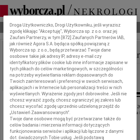
Dbamy o Twoją prywatność
Droga Użytkowniczko, Drogi Użytkowniku, jeśli wyrazisz
Nekrologi
Odeszli
Poradnik pogrzebowy
zgodę klikając "Akceptuję", Wyborcza sp. z o.o. oraz jej
Zaufani Partnerzy, w tym [
872
] Zaufanych Partnerów IAB,
jak również Agora S.A. będąca spółką powiązaną z
Wyborcza sp. z o.o., będą przetwarzać Twoje dane
Magdalena Anna Szubar
IMIĘ I NAZWISKO:
osobowe takie jak adresy IP, adresy e-mail czy
identyfikatory plików cookie lub inne informacje zapisane w
tych plikach do celów marketingowych, w szczególności
Lublin
REGION:
na potrzeby wyświetlania reklam dopasowanych do
05.04.2017
DATA EMISJI:
Twoich zainteresowań i preferencji w swoich serwisach,
aplikacjach i w Internecie lub personalizacji treści w nich
wyświetlanych. Wyrażenie zgody jest dobrowolne. Jeśli nie
chcesz wyrazić zgody, chcesz ograniczyć jej zakres lub
chcesz wycofać zgodę uprzednio udzieloną przejdź do
Z głębokim żalem zawiadamiamy, że w dniu 1 kwietnia 2
„Ustawień Zaawansowanych”.
w 95 roku życia odeszła nasza ukochana Mama, Babcia i
Twoje dane osobowe mogą być przetwarzane także do
celów badania i mierzenia informacji dotyczących
funkcjonowania serwisów i aplikacji lub łączone z danymi
dot. świadczonych Tobie usług. Jeśli podstawą