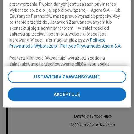
Danieli Ciechońskiej
przetwarzania Twoich danych jest uzasadniony interes
Wyborcza sp. z o.o., jej spółki powiązanej – Agora S.A. – lub
Zaufanych Partnerów, masz prawo wyrazić sprzeciw. Aby
wieloletniego Głównego Lekarza Orzecznika
to zrobić przejdź do „Ustawień Zaawansowanych” lub
w Oddziale ZUS w Radomiu
skontaktuj się z administratorem – w zależności od
zakresu sprzeciwu i podmiotu, wobec którego jest
kierowany. Więcej informacji znajdziesz w
Polityce
Rodzinie i Bliskim
Prywatności Wyborcza.pl
i
Polityce Prywatności Agora S.A.
Poprzez kliknięcie "Akceptuję" wyrażasz zgodę na
zainstalowanie i przechowywanie plików typu cookie
Wyborczej sp. z o. o. jej Zaufanych Partnerów i Agora S.A.
na Twoim urządzeniu końcowym. Możesz też w każdej
USTAWIENIA ZAAWANSOWANE
chwili zmienić swoje preferencje dot. plików cookie,
ponownie wywołując narzędzie do zarządzania Twoimi
wyrazy serdecznego współczucia
preferencjami dot. przetwarzania danych poprzez
AKCEPTUJĘ
odnośnik „Ustawienia prywatności” w stopce serwisu i
składają
przechodząc do sekcji „Ustawienia zaawansowane”.
Zmiana ustawień plików cookie możliwa jest także za
Dyrekcja i Pracownicy
pomocą ustawień przeglądarki.
Oddziału ZUS w Radomiu
My, nasi Zaufani Partnerzy i Agora S.A. możemy