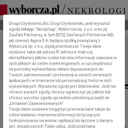
Dbamy o Twoją prywatność
Droga Użytkowniczko, Drogi Użytkowniku, jeśli wyrazisz
Nekrologi
Odeszli
Poradnik pogrzebowy
zgodę klikając "Akceptuję", Wyborcza sp. z o.o. oraz jej
Zaufani Partnerzy, w tym [
872
] Zaufanych Partnerów IAB,
jak również Agora S.A. będąca spółką powiązaną z
Daniela Ciechońska
Wyborcza sp. z o.o., będą przetwarzać Twoje dane
IMIĘ I NAZWISKO:
osobowe takie jak adresy IP, adresy e-mail czy
identyfikatory plików cookie lub inne informacje zapisane w
Radom
tych plikach do celów marketingowych, w szczególności
REGION:
na potrzeby wyświetlania reklam dopasowanych do
05.04.2017
DATA EMISJI:
Twoich zainteresowań i preferencji w swoich serwisach,
aplikacjach i w Internecie lub personalizacji treści w nich
wyświetlanych. Wyrażenie zgody jest dobrowolne. Jeśli nie
chcesz wyrazić zgody, chcesz ograniczyć jej zakres lub
chcesz wycofać zgodę uprzednio udzieloną przejdź do
Z wielkim żalem przyjęliśmy wiadomość
o śmierci
„Ustawień Zaawansowanych”.
Twoje dane osobowe mogą być przetwarzane także do
celów badania i mierzenia informacji dotyczących
lek. med.
funkcjonowania serwisów i aplikacji lub łączone z danymi
dot. świadczonych Tobie usług. Jeśli podstawą