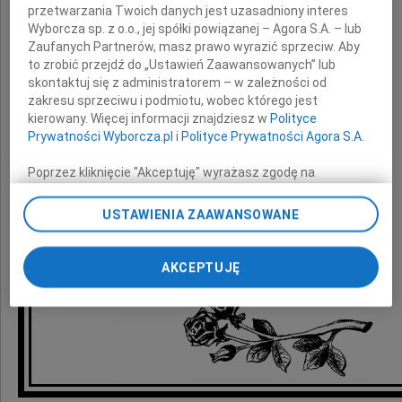
przetwarzania Twoich danych jest uzasadniony interes
z powodu śmierci Żony
Wyborcza sp. z o.o., jej spółki powiązanej – Agora S.A. – lub
Zaufanych Partnerów, masz prawo wyrazić sprzeciw. Aby
Barbary
to zrobić przejdź do „Ustawień Zaawansowanych” lub
skontaktuj się z administratorem – w zależności od
zakresu sprzeciwu i podmiotu, wobec którego jest
kierowany. Więcej informacji znajdziesz w
Polityce
Prywatności Wyborcza.pl
i
Polityce Prywatności Agora S.A.
składają
Poprzez kliknięcie "Akceptuję" wyrażasz zgodę na
Zarząd i współpracownicy
zainstalowanie i przechowywanie plików typu cookie
Wyborczej sp. z o. o. jej Zaufanych Partnerów i Agora S.A.
ORW FAMA-STA w Mrzeżynie
USTAWIENIA ZAAWANSOWANE
na Twoim urządzeniu końcowym. Możesz też w każdej
chwili zmienić swoje preferencje dot. plików cookie,
ponownie wywołując narzędzie do zarządzania Twoimi
AKCEPTUJĘ
preferencjami dot. przetwarzania danych poprzez
odnośnik „Ustawienia prywatności” w stopce serwisu i
przechodząc do sekcji „Ustawienia zaawansowane”.
Zmiana ustawień plików cookie możliwa jest także za
pomocą ustawień przeglądarki.
My, nasi Zaufani Partnerzy i Agora S.A. możemy