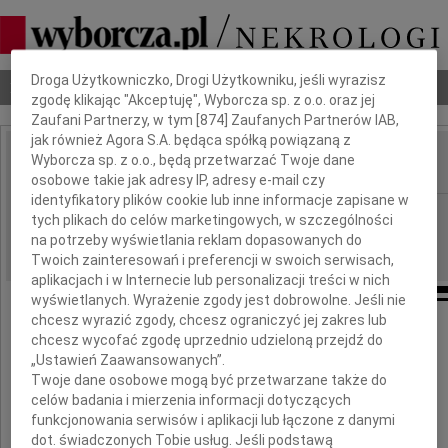
Dbamy o Twoją prywatność
Droga Użytkowniczko, Drogi Użytkowniku, jeśli wyrazisz
Nekrologi
Odeszli
Poradnik pogrzebowy
zgodę klikając "Akceptuję", Wyborcza sp. z o.o. oraz jej
Zaufani Partnerzy, w tym [
874
] Zaufanych Partnerów IAB,
jak również Agora S.A. będąca spółką powiązaną z
Wyborcza sp. z o.o., będą przetwarzać Twoje dane
IMIĘ I NAZWISKO:
osobowe takie jak adresy IP, adresy e-mail czy
identyfikatory plików cookie lub inne informacje zapisane w
Szczecin
REGION:
tych plikach do celów marketingowych, w szczególności
na potrzeby wyświetlania reklam dopasowanych do
18.09.2009
DATA EMISJI:
Twoich zainteresowań i preferencji w swoich serwisach,
aplikacjach i w Internecie lub personalizacji treści w nich
wyświetlanych. Wyrażenie zgody jest dobrowolne. Jeśli nie
chcesz wyrazić zgody, chcesz ograniczyć jej zakres lub
chcesz wycofać zgodę uprzednio udzieloną przejdź do
Anatolowi Ivtchenko
„Ustawień Zaawansowanych”.
Twoje dane osobowe mogą być przetwarzane także do
celów badania i mierzenia informacji dotyczących
funkcjonowania serwisów i aplikacji lub łączone z danymi
najszczersze wyrazy współczucia
dot. świadczonych Tobie usług. Jeśli podstawą