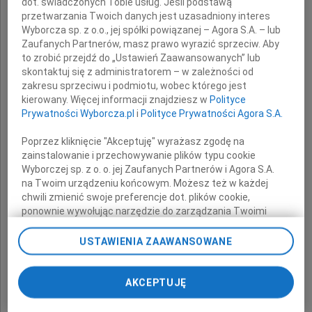
dot. świadczonych Tobie usług. Jeśli podstawą
przetwarzania Twoich danych jest uzasadniony interes
Wyborcza sp. z o.o., jej spółki powiązanej – Agora S.A. – lub
Zaufanych Partnerów, masz prawo wyrazić sprzeciw. Aby
z powodu śmierci
to zrobić przejdź do „Ustawień Zaawansowanych” lub
skontaktuj się z administratorem – w zależności od
Córki Moniki
zakresu sprzeciwu i podmiotu, wobec którego jest
kierowany. Więcej informacji znajdziesz w
Polityce
Prywatności Wyborcza.pl
i
Polityce Prywatności Agora S.A.
składa
Poprzez kliknięcie "Akceptuję" wyrażasz zgodę na
zainstalowanie i przechowywanie plików typu cookie
Wyborczej sp. z o. o. jej Zaufanych Partnerów i Agora S.A.
Okręgowa Rada Lekarska w Białymstoku
na Twoim urządzeniu końcowym. Możesz też w każdej
oraz
chwili zmienić swoje preferencje dot. plików cookie,
współpracownicy z Biura OIL
ponownie wywołując narzędzie do zarządzania Twoimi
preferencjami dot. przetwarzania danych poprzez
odnośnik „Ustawienia prywatności” w stopce serwisu i
USTAWIENIA ZAAWANSOWANE
Łączymy się w smutku
przechodząc do sekcji „Ustawienia zaawansowane”.
Zmiana ustawień plików cookie możliwa jest także za
pomocą ustawień przeglądarki.
AKCEPTUJĘ
My, nasi Zaufani Partnerzy i Agora S.A. możemy