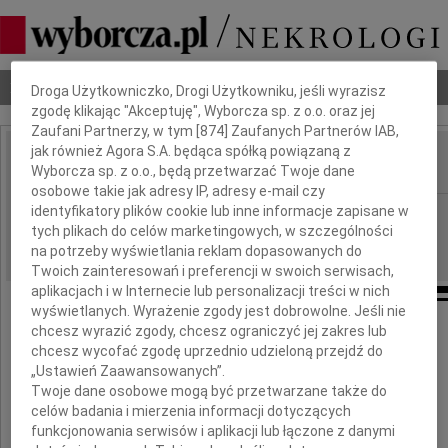
Dbamy o Twoją prywatność
Nekrologi
Odeszli
Poradnik pogrzebowy
Droga Użytkowniczko, Drogi Użytkowniku, jeśli wyrazisz
zgodę klikając "Akceptuję", Wyborcza sp. z o.o. oraz jej
Zaufani Partnerzy, w tym [
874
] Zaufanych Partnerów IAB,
jak również Agora S.A. będąca spółką powiązaną z
Wyborcza sp. z o.o., będą przetwarzać Twoje dane
IMIĘ I NAZWISKO:
osobowe takie jak adresy IP, adresy e-mail czy
identyfikatory plików cookie lub inne informacje zapisane w
Białystok
REGION:
tych plikach do celów marketingowych, w szczególności
04.04.2017
DATA EMISJI:
na potrzeby wyświetlania reklam dopasowanych do
Twoich zainteresowań i preferencji w swoich serwisach,
aplikacjach i w Internecie lub personalizacji treści w nich
wyświetlanych. Wyrażenie zgody jest dobrowolne. Jeśli nie
chcesz wyrazić zgody, chcesz ograniczyć jej zakres lub
Wyrazy głębokiego współczucia
chcesz wycofać zgodę uprzednio udzieloną przejdź do
„Ustawień Zaawansowanych”.
Twoje dane osobowe mogą być przetwarzane także do
Pani
celów badania i mierzenia informacji dotyczących
funkcjonowania serwisów i aplikacji lub łączone z danymi
Jolancie Wróblewskiej