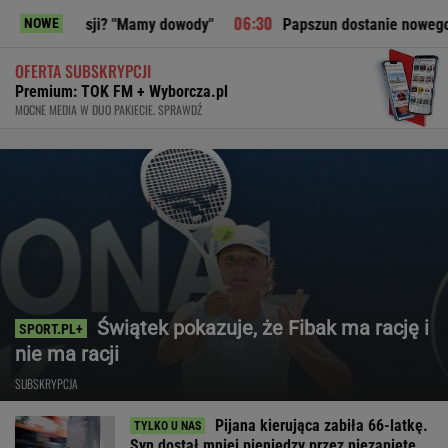
sji? "Mamy dowody"
Papszun dostanie nowego napastnika. O
NOWE
OFERTA SUBSKRYPCJI
Premium: TOK FM + Wyborcza.pl
MOCNE MEDIA W DUO PAKIECIE. SPRAWDŹ
Świątek pokazuje, że Fibak ma rację i
nie ma racji
SUBSKRYPCJA
Pijana kierująca zabiła 66-latkę.
Syn dostał mniej pieniędzy przez niezapięte