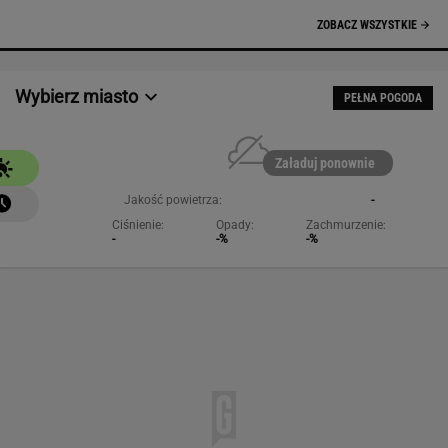
Wybierz miasto
PEŁNA POGODA
Załaduj ponownie
Jakość powietrza:
-
Ciśnienie:
Opady:
Zachmurzenie:
-
-%
-%