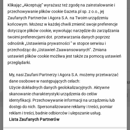
Klikając „Akceptuję” wyrażasz też zgodę na zainstalowanie i
przechowywanie plików cookie Gazeta.pl sp. z o.o., jej
Siedem lat gehenny. "Spłacamy
Zaufanych Partnerów i Agora S.A. na Twoim urządzeniu
kredyty za mieszkania, w których mieszkają
końcowym. Możesz w każdej chwili zmienić swoje preferencje
ludzie dewelopera"
dotyczące plików cookie, wywołując narzędzie do zarządzania
SUBSKRYPCJA
twoimi preferencjami dot. przetwarzania danych poprzez
odnośnik „Ustawienia prywatności ” w stopce serwisu i
Nowe zdjęcie Johna Goodmana trafiło do
przechodząc do „Ustawień Zaawansowanych”. Zmiana
sieci. Aktor schudł 90 kg
ustawień plików cookie możliwa jest także za pomocą ustawień
przeglądarki.
My, nasi Zaufani Partnerzy i Agora S.A. możemy przetwarzać
DOMINIK
MICHAŁ
MACIEK
JOANNA
Autorzy:
dane osobowe w następujących celach:
SENKOWSKI
KIEDROWSKI
KUCHARCZYK
CHOJNACK
Użycie dokładnych danych geolokalizacyjnych. Aktywne
PROBLEMY POLSKICH SIATKARZY
ZNAK Z '30'
WISŁAWA SZYMBORSKA
skanowanie charakterystyki urządzenia do celów
identyfikacji. Przechowywanie informacji na urządzeniu lub
dostęp do nich. Spersonalizowane reklamy i treści, pomiar
LETNIE OKAZJE
reklam i treści, badnie odbiorców i ulepszanie usług.
Lista Zaufanych Partnerów