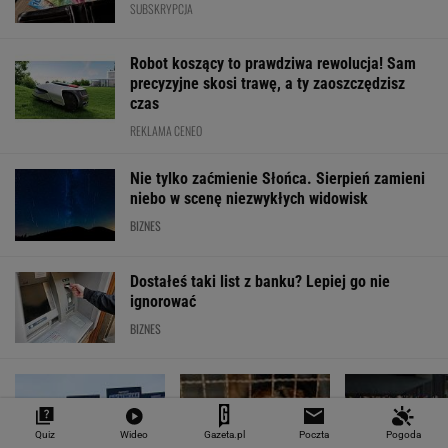
EUR
USD
CHF
GBP
WIG
4,2983
3,7187
4,6027
5,0166
151 782,92
-0,09%
-0,41%
0,15%
-0,13%
-0,24%
SPRAWDŹ NOTOWANIA
Notowania dostarcza VIA24ONLINE
MOTORYZACJA
Quiz
Wideo
Gazeta.pl
Poczta
Pogoda