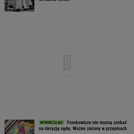
BIZNES
Dostałeś taki list z banku? Lepiej go nie
ignorować
BIZNES
ZUS dopłaca
1,5 tys. zł za adopcję
Zaćmienie Słoń
Ukraińcom do
psa. Nie trzeba nawet
będzie spektak
emerytur.
mieszkać w tej gminie
Tak zrobisz naj
Konfederacja grzmi,
zdjęcia
ale zapomina o ważnej
rzeczy
WALUTY I GIEŁDA