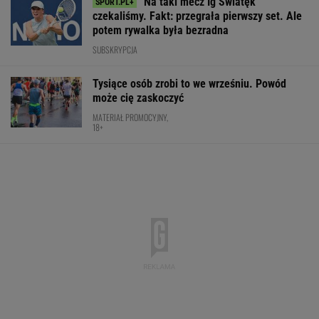
Ten SUV rozdaje karty w klasie premium. To
japoński majstersztyk - moc wbija w fotel, a
wnętrze jak w limuzynie!
MATERIAŁ PROMOCYJNY
Tak wygląda ranking WTA po meczu Świątek -
Kostiuk
TENIS
Świątek odwróciła losy meczu z Kostiuk! 6:2