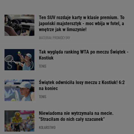
na koniec
TENIS
Niewiadoma nie wytrzymała na mecie.
"Straciłam do nich cały szacunek"
KOLARSTWO
Ta luksusowa limuzyna pozamiatała rynek!
Nie ma wątpliwości, że to nowy król
segmentu. I jeszcze ta oferta - WOW!
MATERIAŁ PROMOCYJNY
Legia zatrzymana. Prowadziła 1:0 i dała się
zaskoczyć