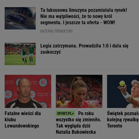
Fatalne wieści dla
Po roku
Świątek poznał
klubu
wszystko się zmieniło.
kolejną rywalkę
Lewandowskiego
Tak wygląda dziś
Toronto
Natalia Bukowiecka
SUBSKRYPCJA
WIĘCEJ NIŻ WYNIK. SUBSKRYBUJ
POLITYKA