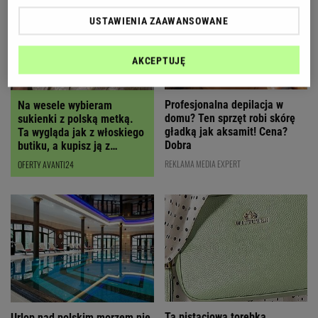
USTAWIENIA ZAAWANSOWANE
AKCEPTUJĘ
Profesjonalna depilacja w
Na wesele wybieram
domu? Ten sprzęt robi skórę
sukienki z polską metką.
gładką jak aksamit! Cena?
Ta wygląda jak z włoskiego
Dobra
butiku, a kupisz ją z
RABATEM
REKLAMA MEDIA EXPERT
OFERTY AVANTI24
Ta pistacjowa torebka
Urlop nad polskim morzem nie