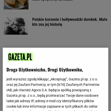
Polskie korzenie i hollywoodzki dorobek. Mało
kto zna jej historię
Droga Użytkowniczko, Drogi Użytkowniku,
jeśli wyrazisz zgodę klikając „Akceptuję”, Gazeta.pl sp. z o.o.
oraz jej Zaufani Partnerzy, w tym [
676
] Zaufanych Partnerów
IAB, jak również Agora S.A. będąca spółką powiązaną z
Gazeta.pl sp. z o.o., będą przetwarzać Twoje dane osobowe
takie jak adresy IP, adresy e-mail czy identyfikatory plików
cookie lub inne informacje zapisane w tych plikach do celów