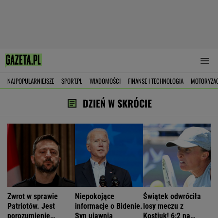
NAJPOPULARNIEJSZE
SPORT.PL
WIADOMOŚCI
FINANSE I TECHNOLOGIA
MOTORYZA
DZIEŃ W SKRÓCIE
Zwrot w sprawie
Niepokojące
Świątek odwróciła
Patriotów. Jest
informacje o Bidenie.
losy meczu z
porozumienie
Syn ujawnia
Kostiuk! 6:2 na