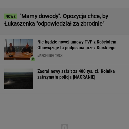
Dostawy rakiet Patriot. Zełenski: Mamy
umowy
Większość Polaków nie chce płacić tego
podatku. "To sygnał alarmowy"
Wyniki Lotto 08.08.2026 - EkstraPensja,
EkstraPremia, Kaskada, Lotto, LottoPlus,
MiniLotto, MultiMulti