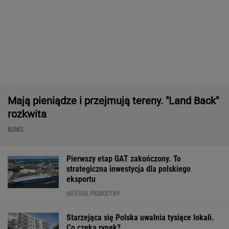
Frankowicze nie muszą czekać
na decyzję sądu. Ważne zmiany w przepisach
SUBSKRYPCJA
Robot koszący to prawdziwa rewolucja! Sam
precyzyjne skosi trawę, a ty zaoszczędzisz
czas
REKLAMA CENEO
Nie tylko zaćmienie Słońca. Sierpień zamieni
niebo w scenę niezwykłych widowisk