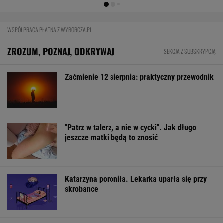
nie miejsce na wakacje. To drugi dom
FINANSE I TECHNOLOGIA
Mają pieniądze i przejmują tereny. "Land Back"
rozkwita