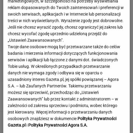
marketingowych, w szczególności na potrzeby wyświetlania
reklam dopasowanych do Twoich zainteresowań i preferencji w
swoich serwisach, aplikacjach i w Internecie lub personalizacji
treści w nich wyświetlanych. Wyrażenie zgody jest dobrowolne.
Hyży dosadnie odpowiedziała hejterom.
Jeśli nie chcesz wyrazić zgody, chcesz ograniczyć jej zakres lub
"Skończyła mi się cierpliwość"
chcesz wycofać zgodę uprzednio udzieloną przejdź do
„Ustawień Zaawansowanych”.
Twoje dane osobowe mogą być przetwarzane także do celów
badania i mierzenia informacji dotyczących funkcjonowania
Słowa, których używały nasze prababcie.
serwisów i aplikacji lub łączone z danymi dot. świadczonych
Udowodnij, że wiesz o co chodzi
Tobie usług. W określonych przypadkach przetwarzanie
danych nie wymaga zgody i odbywa się w oparciu o
uzasadniony interes Gazeta.pl, jej spółki powiązanej – Agora
S.A. – lub Zaufanych Partnerów. Takiemu przetwarzaniu
Wieniawa jako jurorka "TzG" to
możesz się sprzeciwić, przechodząc do „Ustawień
dobry pomysł? "Będzie musiała być uważna"
Zaawansowanych” lub przez kontakt z administratorem – w
zależności od zakresu sprzeciwu i podmiotu, wobec którego
jest kierowany. Więcej informacji o przetwarzaniu danych
Nie czekaj, aż będzie za późno. To może
osobowych znajdziesz w dokumencie
Polityka Prywatności
oznaczać, że szkoła przestała służyć dziecku
Gazeta.pl
i
Polityka Prywatności Agora S.A.
MATERIAŁ PROMOCYJNY