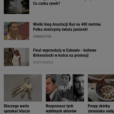
Wielki bieg Anastazji Kuś na 400 metrów.
Polka mistrzynią świata juniorek!
LEKKOATLETYKA
Finał wyprzedaży w Eobuwie - kultowe
Birkenstocki w końcu na promocji
OFERTY AVANTI24
Dlaczego warto
Rozpoznasz tych
Posyp skórkę
spryskać klucze
wybitnych aktorów
ziemniaka sodą
octem? Sztuczka,
PRL-u? Wszyscy mylą
Prosty trik pom
której mało kto używa
się w 8. pytaniu
kuchni