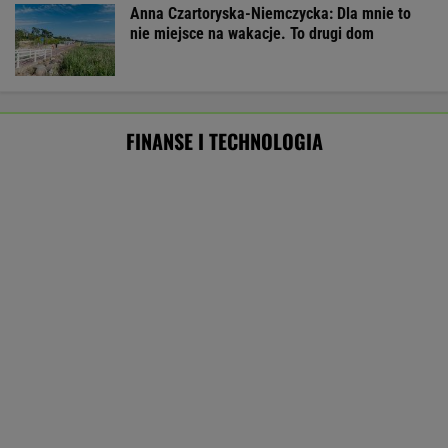
BIZNES
Pierwszy etap GAT zakończony. To
strategiczna inwestycja dla polskiego
eksportu
MATERIAŁ PROMOCYJNY
Starzejąca się Polska uwalnia tysiące lokali.
Co czeka rynek?