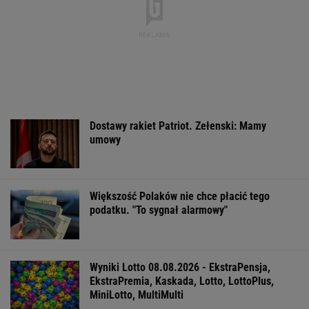
Północna brama gazowa. Jak Polska buduje
nową architekturę energetyczną regionu
MATERIAŁ PROMOCYJNY
16-latek zaatakowany nożem. Zatrzymano
dwóch nastolatków
IMGW pokazał nową
Manifestacja w
Wyniki Lotto
prognozę. Upały
Warszawie.
07.08.2026 -
wracają do Polski
Organizatorzy mają
EkstraPensja,
siedem postulatów
EkstraPremia,
EuroJackpot, K
MiniLotto, Mult