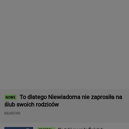
To dlatego Niewiadoma nie zaprosiła na
ślub swoich rodziców
KOLARSTWO
Na taki mecz Ig Światęk
czekaliśmy. Fakt: przegrała pierwszy set. Ale
potem rywalka była bezradna
SUBSKRYPCJA
Tysiące osób zrobi to we wrześniu. Powód
może cię zaskoczyć
MATERIAŁ PROMOCYJNY,
18+