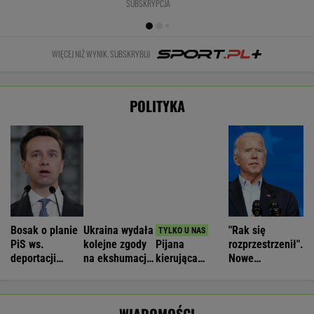
Bosak o planie
Ukraina wydała
"Rak się
PiS ws.
kolejne zgody
Pijana
rozprzestrzenił".
deportacji
na ekshumacje
kierująca
Nowe
Ukraińców:
polskich ofiar
zabiła 66-
informacje o
Absolutny
na Wołyniu
latkę.
stanie zdrowia
populizm
Ubezpieczyciel
Joe Bidena
WIADOMOŚCI
chciał wypłacić
mniej