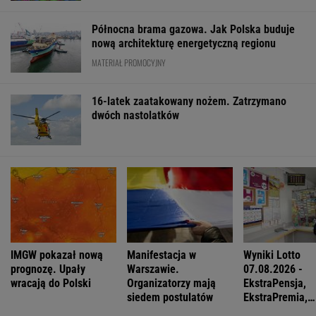
WSPÓŁPRACA PŁATNA Z WYBORCZA.PL
ZROZUM, POZNAJ, ODKRYWAJ
SEKCJA Z SUBSKRYPCJĄ
Zaćmienie 12 sierpnia: praktyczny przewodnik
"Patrz w talerz, a nie w cycki". Jak długo
jeszcze matki będą to znosić
Katarzyna poroniła. Lekarka uparła się przy
skrobance
Anna Czartoryska-Niemczycka: Dla mnie to