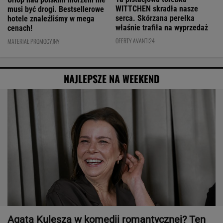
WITTCHEN skradła nasze
musi być drogi. Bestsellerowe
serca. Skórzana perełka
hotele znaleźliśmy w mega
właśnie trafiła na wyprzedaż
cenach!
OFERTY AVANTI24
MATERIAŁ PROMOCYJNY
NAJLEPSZE NA WEEKEND
Agata Kulesza w komedii romantycznej? Ten