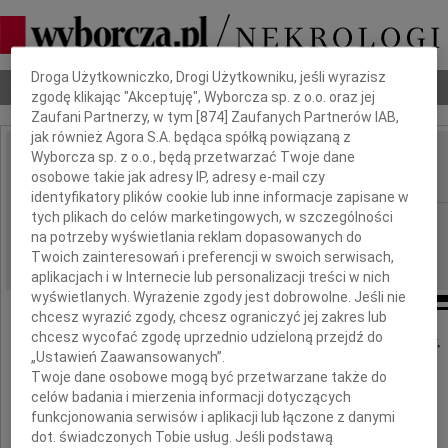
Dbamy o Twoją prywatność
Droga Użytkowniczko, Drogi Użytkowniku, jeśli wyrazisz
Nekrologi
Odeszli
Poradnik pogrzebowy
zgodę klikając "Akceptuję", Wyborcza sp. z o.o. oraz jej
Zaufani Partnerzy, w tym [
874
] Zaufanych Partnerów IAB,
jak również Agora S.A. będąca spółką powiązaną z
Wyborcza sp. z o.o., będą przetwarzać Twoje dane
Krzysztof Słotwiński
osobowe takie jak adresy IP, adresy e-mail czy
IMIĘ I NAZWISKO:
identyfikatory plików cookie lub inne informacje zapisane w
tych plikach do celów marketingowych, w szczególności
Lublin
REGION:
na potrzeby wyświetlania reklam dopasowanych do
29.03.2017
DATA EMISJI:
Twoich zainteresowań i preferencji w swoich serwisach,
aplikacjach i w Internecie lub personalizacji treści w nich
wyświetlanych. Wyrażenie zgody jest dobrowolne. Jeśli nie
chcesz wyrazić zgody, chcesz ograniczyć jej zakres lub
chcesz wycofać zgodę uprzednio udzieloną przejdź do
Z głebokim smutkiem i żalem zawiadamiamy,
„Ustawień Zaawansowanych”.
że w dniu 24 marca 2017 roku
Twoje dane osobowe mogą być przetwarzane także do
zmarł przeżywszy 55 lat
celów badania i mierzenia informacji dotyczących
funkcjonowania serwisów i aplikacji lub łączone z danymi
dot. świadczonych Tobie usług. Jeśli podstawą