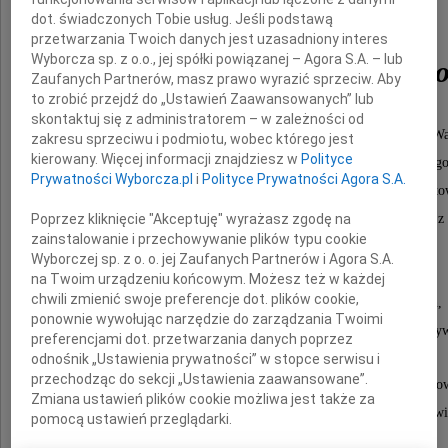
dot. świadczonych Tobie usług. Jeśli podstawą
przetwarzania Twoich danych jest uzasadniony interes
Wyborcza sp. z o.o., jej spółki powiązanej – Agora S.A. – lub
Andrzeja Dobruckieg
Zaufanych Partnerów, masz prawo wyrazić sprzeciw. Aby
to zrobić przejdź do „Ustawień Zaawansowanych” lub
skontaktuj się z administratorem – w zależności od
członka honorowego Klubu Inteligencji Katolickiej w Wa
zakresu sprzeciwu i podmiotu, wobec którego jest
kierowany. Więcej informacji znajdziesz w
Polityce
Przez 38 lat związanego ze środowiskiem warszawskieg
Prywatności Wyborcza.pl
i
Polityce Prywatności Agora S.A.
wielokrotnie przewodniczył Walnym Zebraniom naszego sto
Poprzez kliknięcie "Akceptuję" wyrażasz zgodę na
wieloletniego członka Rady Nadzorczej Libella sp. z 
zainstalowanie i przechowywanie plików typu cookie
członka Towarzystwa Urbanistów Polskich
Wyborczej sp. z o. o. jej Zaufanych Partnerów i Agora S.A.
i jego wieloletniego Sekretarza Generalnego,
na Twoim urządzeniu końcowym. Możesz też w każdej
chwili zmienić swoje preferencje dot. plików cookie,
członka Stowarzyszenia Architektów Polskich,
ponownie wywołując narzędzie do zarządzania Twoimi
uczestnika ruchu oporu żołnierz AK Zgrupowania "Żyw
preferencjami dot. przetwarzania danych poprzez
odnośnik „Ustawienia prywatności” w stopce serwisu i
przechodząc do sekcji „Ustawienia zaawansowane”.
W swojej pracy zawsze odznaczał się wielkim zaangaż
Zmiana ustawień plików cookie możliwa jest także za
Był Człowiekiem wielkiej wrażliwości, głębokiej wi
pomocą ustawień przeglądarki.
otwarty na każdego bliźniego.