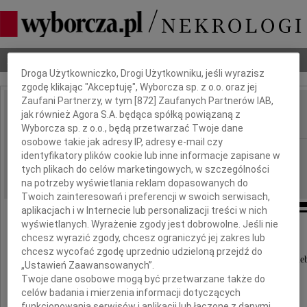
Dbamy o Twoją prywatność
Nekrologi
Odeszli
Poradnik pogrzebowy
Droga Użytkowniczko, Drogi Użytkowniku, jeśli wyrazisz
zgodę klikając "Akceptuję", Wyborcza sp. z o.o. oraz jej
Zaufani Partnerzy, w tym [
872
] Zaufanych Partnerów IAB,
Andrzej Dobrucki
jak również Agora S.A. będąca spółką powiązaną z
IMIĘ I NAZWISKO:
Wyborcza sp. z o.o., będą przetwarzać Twoje dane
osobowe takie jak adresy IP, adresy e-mail czy
Warszawa
REGION:
identyfikatory plików cookie lub inne informacje zapisane w
tych plikach do celów marketingowych, w szczególności
28.04.2010
DATA EMISJI:
na potrzeby wyświetlania reklam dopasowanych do
Twoich zainteresowań i preferencji w swoich serwisach,
aplikacjach i w Internecie lub personalizacji treści w nich
wyświetlanych. Wyrażenie zgody jest dobrowolne. Jeśli nie
chcesz wyrazić zgody, chcesz ograniczyć jej zakres lub
25 kwietnia 2010 roku,
chcesz wycofać zgodę uprzednio udzieloną przejdź do
w Niedzielę Dobrego Pasterza, Pan powołał do sie
„Ustawień Zaawansowanych”.
Twoje dane osobowe mogą być przetwarzane także do
celów badania i mierzenia informacji dotyczących
funkcjonowania serwisów i aplikacji lub łączone z danymi