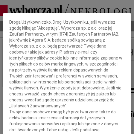
Dbamy o Twoją prywatność
Droga Użytkowniczko, Drogi Użytkowniku, jeśli wyrazisz
Nekrologi
Odeszli
Poradnik pogrzebowy
zgodę klikając "Akceptuję", Wyborcza sp. z o.o. oraz jej
Zaufani Partnerzy, w tym [
874
] Zaufanych Partnerów IAB,
jak również Agora S.A. będąca spółką powiązaną z
Wyborcza sp. z o.o., będą przetwarzać Twoje dane
Jerzy Rypniewski-Mogił
osobowe takie jak adresy IP, adresy e-mail czy
IMIĘ I NAZWISKO:
identyfikatory plików cookie lub inne informacje zapisane w
tych plikach do celów marketingowych, w szczególności
Wrocław
REGION:
na potrzeby wyświetlania reklam dopasowanych do
28.04.2010
DATA EMISJI:
Twoich zainteresowań i preferencji w swoich serwisach,
aplikacjach i w Internecie lub personalizacji treści w nich
wyświetlanych. Wyrażenie zgody jest dobrowolne. Jeśli nie
chcesz wyrazić zgody, chcesz ograniczyć jej zakres lub
W dniu 24 kwietnia 2010 roku zmarł
chcesz wycofać zgodę uprzednio udzieloną przejdź do
„Ustawień Zaawansowanych”.
Jerzy Rypniewski-Mogi
Twoje dane osobowe mogą być przetwarzane także do
celów badania i mierzenia informacji dotyczących
funkcjonowania serwisów i aplikacji lub łączone z danymi
ginekolog-położnik
dot. świadczonych Tobie usług. Jeśli podstawą