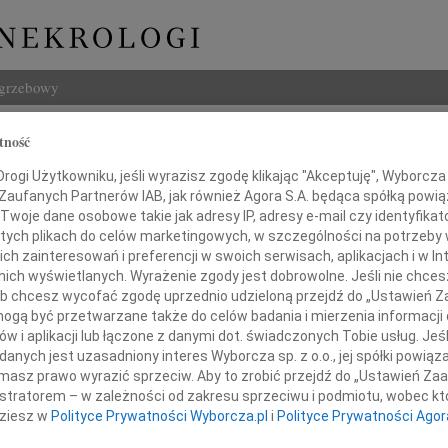
ogrzebowy
Szukaj
tność
Imię i na
ogi Użytkowniku, jeśli wyrazisz zgodę klikając "Akceptuję", Wyborcza sp
 Zaufanych Partnerów IAB, jak również Agora S.A. będąca spółką powi
Twoje dane osobowe takie jak adresy IP, adresy e-mail czy identyfikato
 tych plikach do celów marketingowych, w szczególności na potrzeby 
 zainteresowań i preferencji w swoich serwisach, aplikacjach i w Int
INNE NE
w nich wyświetlanych. Wyrażenie zgody jest dobrowolne. Jeśli nie chce
 lub chcesz wycofać zgodę uprzednio udzieloną przejdź do „Ustawień
Bożen
Drogi
gą być przetwarzane także do celów badania i mierzenia informacji
czymy się w głębokim żalu
w i aplikacji lub łączone z danymi dot. świadczonych Tobie usług. Jeś
20.0
z naszą Koleżanką
nych jest uzasadniony interes Wyborcza sp. z o.o., jej spółki powiąza
Z głę
masz prawo wyrazić sprzeciw. Aby to zrobić przejdź do „Ustawień Z
Damia
istratorem – w zależności od zakresu sprzeciwu i podmiotu, wobec któ
Z głę
dziesz w
Polityce Prywatności Wyborcza.pl
i
Polityce Prywatności Agor
Emili
"Nie 