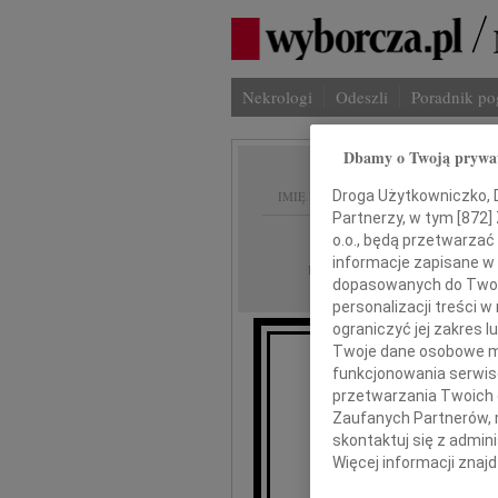
Nekrologi
Odeszli
Poradnik p
Dbamy o Twoją prywa
Droga Użytkowniczko, Dr
IMIĘ I NAZWISKO:
Partnerzy, w tym [
872
]
Kielce
REGION:
o.o., będą przetwarzać 
informacje zapisane w
27.04.2010
DATA EMISJI:
dopasowanych do Twoich
personalizacji treści 
ograniczyć jej zakres
Twoje dane osobowe mo
Łą
funkcjonowania serwisó
przetwarzania Twoich da
Zaufanych Partnerów, 
skontaktuj się z admin
Więcej informacji znaj