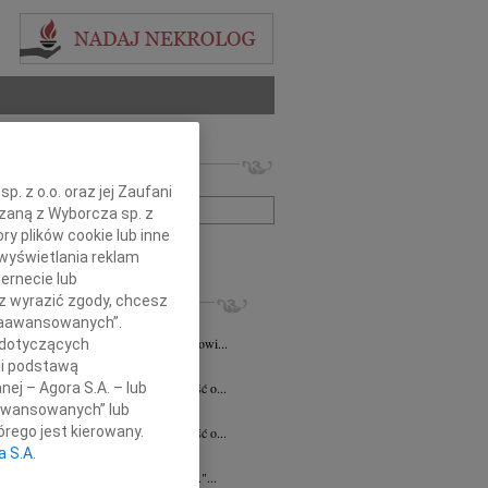
 nekrologów i wspomnień
zwisko lub numer ogłoszenia:
. z o.o. oraz jej Zaufani
ązaną z Wyborcza sp. z
ry plików cookie lub inne
+ szukanie zaawansowane
wyświetlania reklam
ernecie lub
KROLOGI
sz wyrazić zgody, chcesz
 Zaawansowanych”.
a Szostakiewicz
20.07.2026
Kielce
emu Koledze Panu Notariuszowi Piotrowi...
 dotyczących
li podstawą
5.2026
Kielce
nej – Agora S.A. – lub
bokim smutkiem przyjęliśmy wiadomość o...
aawansowanych” lub
n Pełka
15.04.2026
Kielce
rego jest kierowany.
bokim smutkiem przyjęliśmy wiadomość o...
a S.A.
a Czekaj
30.03.2026
Kielce
umiera ten, kto trwa w pamięci żywych."...