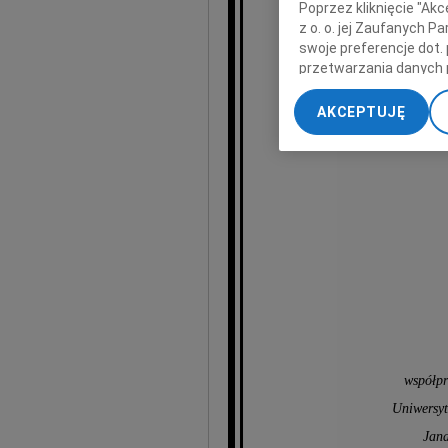
Poprzez kliknięcie "Ak
z o. o. jej Zaufanych 
swoje preferencje dot.
przetwarzania danych 
„Ustawienia zaawansow
AKCEPTUJĘ
My, nasi Zaufani Part
dokładnych danych geol
Przechowywanie informa
treści, badnie odbiorcó
współpr
Uniwersyt
Jana