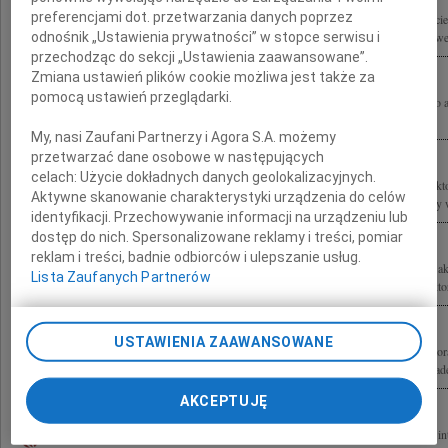
preferencjami dot. przetwarzania danych poprzez
24 kwietnia 2010 roku zmarł mój najukochańszy Mąż i największy Przyjaciel Wojci
odnośnik „Ustawienia prywatności” w stopce serwisu i
wraz ze mną przeżywają tą bolesną stratę powiadamiam, że uroczystości pogrzebowe
przechodząc do sekcji „Ustawienia zaawansowane”.
Zmiana ustawień plików cookie możliwa jest także za
pomocą ustawień przeglądarki.
Rodzinie i wszystkim osamotnionym po odejściu Wojciecha Siemiona znakomitego a
nasze serdeczne współczucie Różewicze
My, nasi Zaufani Partnerzy i Agora S.A. możemy
przetwarzać dane osobowe w następujących
celach:
Użycie dokładnych danych geolokalizacyjnych.
Z ogromnym żalem i smutkiem żegnamy Wojciecha Siemiona wybitnego artystę, akto
Aktywne skanowanie charakterystyki urządzenia do celów
współpracownika Stołecznej Estrady Dyrektora Teatru Stara Prochownia Składamy w
identyfikacji. Przechowywanie informacji na urządzeniu lub
dostęp do nich. Spersonalizowane reklamy i treści, pomiar
reklam i treści, badnie odbiorców i ulepszanie usług.
Z głębokim żalem przyjąłem wiadomość o śmierci Wojciecha Siemiona wybitnego akt
Lista Zaufanych Partnerów
ludowej Rodzinie i Bliskim składam wyrazy współczucia Jacek Kalinowski Dyrektor
USTAWIENIA ZAAWANSOWANE
Z głębokim żalem i smutkiem żegnamy Wojciecha Siemiona wybitnego artystę, aktor
Mazowieckiego, niezapomnianego recytatora, pełnego pasji i ciepła nauczyciela akad
AKCEPTUJĘ
24 kwietnia 2010 roku zmarł Wojciech Siemion Człowiek wielki, dla mnie zawsze i