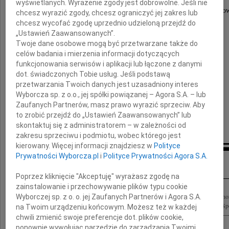
Nasz Kolega aktor, reżyser, pedagog,
wyświetlanych. Wyrażenie zgody jest dobrowolne. Jeśli nie
wielki miłośnik polskiej sztuki współczesnej i ludo
chcesz wyrazić zgody, chcesz ograniczyć jej zakres lub
Kochał słowo i znał się na nim jak mało kto;
chcesz wycofać zgodę uprzednio udzieloną przejdź do
był niepowtarzalną indywidualnością,
„Ustawień Zaawansowanych”.
niezrównanym interpretatorem poezji.
Twoje dane osobowe mogą być przetwarzane także do
celów badania i mierzenia informacji dotyczących
Rodzinie
funkcjonowania serwisów i aplikacji lub łączone z danymi
dot. świadczonych Tobie usług. Jeśli podstawą
przetwarzania Twoich danych jest uzasadniony interes
wyrazy najgłębszego współczucia
Wyborcza sp. z o.o., jej spółki powiązanej – Agora S.A. – lub
składa
Zaufanych Partnerów, masz prawo wyrazić sprzeciw. Aby
to zrobić przejdź do „Ustawień Zaawansowanych” lub
Związek Artystów Scen Polskich
skontaktuj się z administratorem – w zależności od
zakresu sprzeciwu i podmiotu, wobec którego jest
kierowany. Więcej informacji znajdziesz w
Polityce
Prywatności Wyborcza.pl
i
Polityce Prywatności Agora S.A.
Inne kondolencje
Poprzez kliknięcie "Akceptuję" wyrażasz zgodę na
zainstalowanie i przechowywanie plików typu cookie
24 kwietnia 2010 roku odszedł Wojciech Siemion z Krzczonowa Wielki aktor, Hon
Wyborczej sp. z o. o. jej Zaufanych Partnerów i Agora S.A.
założyciel Wiejskiej Galerii Sztuki w Petrykozach, zasłużony dla polskiej kultury. Sp
na Twoim urządzeniu końcowym. Możesz też w każdej
chwili zmienić swoje preferencje dot. plików cookie,
ponownie wywołując narzędzie do zarządzania Twoimi