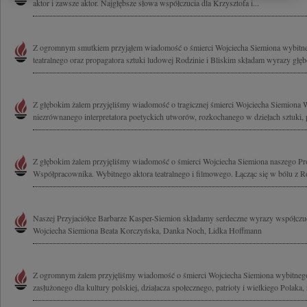
aktor i zawsze aktor. Najgłębsze słowa współczucia dla Krzysztofa i...
Z ogromnym smutkiem przyjąłem wiadomość o śmierci Wojciecha Siemiona wybitne
teatralnego oraz propagatora sztuki ludowej Rodzinie i Bliskim składam wyrazy głęb
Z głębokim żalem przyjęliśmy wiadomość o tragicznej śmierci Wojciecha Siemiona 
niezrównanego interpretatora poetyckich utworów, rozkochanego w dziełach sztuki,
Z głębokim żalem przyjęliśmy wiadomość o śmierci Wojciecha Siemiona naszego Pro
Współpracownika. Wybitnego aktora teatralnego i filmowego. Łącząc się w bólu z Ro
Naszej Przyjaciółce Barbarze Kasper-Siemion składamy serdeczne wyrazy współczu
Wojciecha Siemiona Beata Korczyńska, Danka Noch, Lidka Hoffmann
Z ogromnym żalem przyjęliśmy wiadomość o śmierci Wojciecha Siemiona wybitnego
zasłużonego dla kultury polskiej, działacza społecznego, patrioty i wielkiego Polaka, 