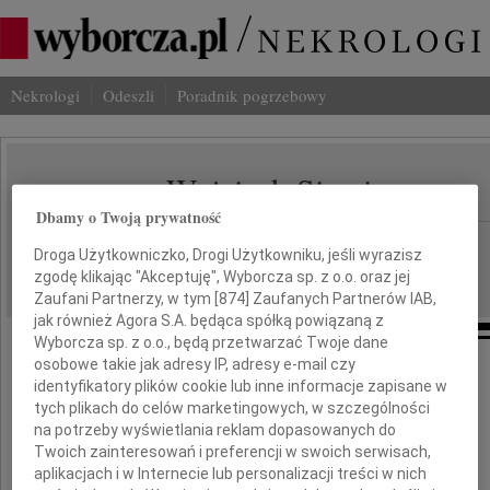
Nekrologi
Odeszli
Poradnik pogrzebowy
Wojciech Siemion
IMIĘ I NAZWISKO:
Dbamy o Twoją prywatność
Warszawa
REGION:
Droga Użytkowniczko, Drogi Użytkowniku, jeśli wyrazisz
27.04.2010
DATA EMISJI:
zgodę klikając "Akceptuję", Wyborcza sp. z o.o. oraz jej
Zaufani Partnerzy, w tym [
874
] Zaufanych Partnerów IAB,
jak również Agora S.A. będąca spółką powiązaną z
Wyborcza sp. z o.o., będą przetwarzać Twoje dane
osobowe takie jak adresy IP, adresy e-mail czy
24 kwietnia 2010 roku zmarł
identyfikatory plików cookie lub inne informacje zapisane w
tych plikach do celów marketingowych, w szczególności
Wojciech Siemion
na potrzeby wyświetlania reklam dopasowanych do
Twoich zainteresowań i preferencji w swoich serwisach,
aplikacjach i w Internecie lub personalizacji treści w nich